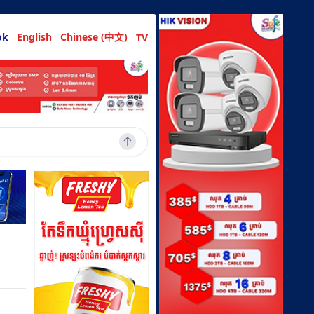
ok
English
Chinese (中文)
TV