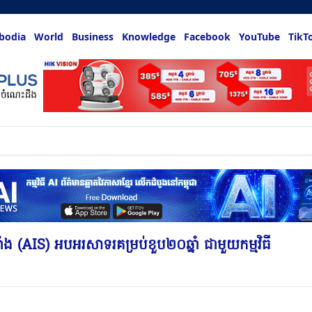
bodia
World
Business
Knowledge
Facebook
YouTube
TikT
លអ្នកចង់ដឹង
ាំង (AIS) អបអរសាទរគម្រប់ខួប២០ឆ្នាំ ជាមួយកម្មវិធី