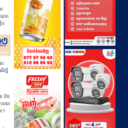
ទរ
ែតុលា
វីប
ាល
ើម្បី
ឍ
ាព និង
្លាយជា
គត។