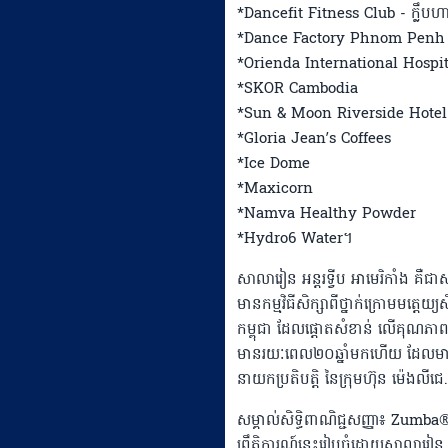
*Dancefit Fitness Club - ក្លឹបហ
*Dance Factory Phnom Penh - ក
*Orienda International Hospital 
*SKOR Cambodia
*Sun & Moon Riverside Hotel
*Gloria Jean’s Coffees
*Ice Dome
*Maxicorn
*Namva Healthy Powder
*Hydro6 Water។
សាលារៀន អន្តរទ្វីប អាមេរិកាំង គ
មានកម្មវិធីសិក្សាពីថ្នាក់ក្រោមមត្តេយ
កម្ពុជា ដែលផ្តោតសំខាន់ លើគុណភាព វិ
មានរយៈពេល២០ឆ្នាំមកហើយ ដែលមានអ្នកឧ
នាយកប្រតិបត្តិ នៃក្រុមហ៊ុន ម៉េងលីជេ
សម្គាល់សិទ្ធិពាណិជ្ជសញ្ញា៖ Zum
ព្រឹត្តិការណ៍នេះរៀបចំដោយសាលារៀន 