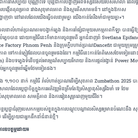
ររាំសប្បាយ ប៉ុណ្ណោះទេ ប៉ុន្តែជាការបង្ហាញអំពីទស្សនវិស័យរបស់សាលា ដែលផ្
ជាការបង្កើតតុល្យភាព រវាងសុខុមាលភាព និងស្មារតីសហគមន៍។ នៅក្នុងឱកាស
នេះបង្ហាញថា នៅពេលដែលយើងធ្វើចលនារួមគ្នា យើងកាន់តែរឹងមាំជាមួយគ្នា»។
លនាលំហាត់ប្រាណតាមចង្វាក់ភ្លេង និងការរាំផ្សំជាមួយសកម្មភាពកីឡា បានធ្វើឱ្យ
លេចបាន ដោយកម្មវិធីនេះក៏មានការចូលរួមពី អ្នកជំនាញរាំ Svetlana Epifa
ance Factory Phnom Penh និងក្រុមក្លឹបហាត់ប្រាណDancefit ជាមួយក្រុមគ្រូប
បីសុខភាព ទៅកាន់ភ្ញៀវដែលបានចូលរួមផងដែរ។ កម្មវិធីនេះកាន់តែពិសេសថែមទៀតនោះ
on) និងបទភ្លេងទំនើបផ្តល់អារម្មណ៍សប្បាយរីករាយ និងការផ្តល់រង្វាន់ Power M
្នកចូលរួមរាំឆ្នើមថែមទៀតផង។
រជាង ១,១០០ នាក់ កម្មវិធី រាំលំហាត់ប្រាណដើម្បីសុខភាព Zumbathon 2025 ប
សាលាដែលប្តេជ្ញាចិត្តក្នុងការអភិវឌ្ឍមិនត្រឹមតែឱ្យសិស្សានុសិស្សរឹងមាំ ទេ ថែម
ល់សុខុមាលភាព សាមគ្គីភាព និងការរៀនសូត្រពេញមួយជីវិត។
្តប្តេជ្ញាជំរុញបេសកកម្មរបស់ខ្លួនក្នុងការបណ្តុះបណ្តាលសិស្សឲ្យមានចំណេះដឹង ស
្បីក្លាយជាអ្នកដឹកនាំជំនាន់ថ្មី។
ហការឧបត្ថម្ភដោយ៖