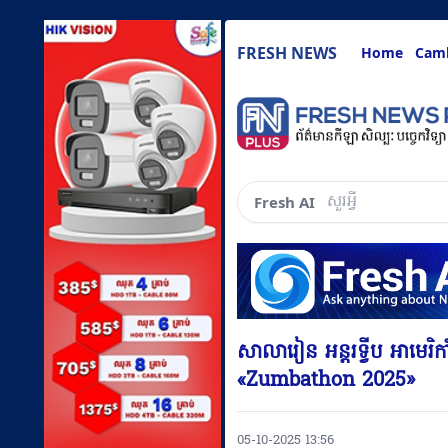
FRESH NEWS
Home
Cam
សួរអ្វីៗគ្រប់យ៉ាងដែ
Fresh AI
សាលារៀន អន្តរទ្វីប អាមេរិក
«Zumbathon 2025»
05-10-2025 13:56