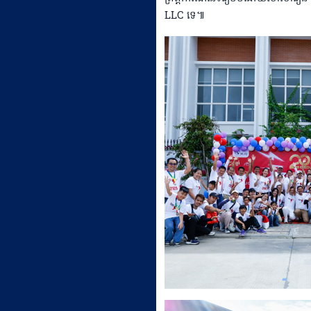
LLC ទេ៕