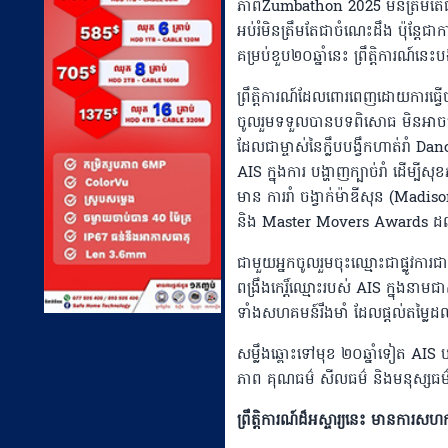
ភាពZumbathon 2025 មិនត្រឹមតែជាកា
អប់រំមិនត្រឹមតែជាចំណេះដឹង ប៉ុន្តែ
គម្រប់ខួប២០ឆ្នាំនេះ ព្រឹត្តិការណ៍
ព្រឹត្តិការណ៍ដែលពោរពេញដោយការធ្វើច
ចូលរួមទទួលបានបទពិសោធ មិនអាចបំភ្
ដែលជាម្ចាស់នៃក្លឹបបង្វឹកហាត់រាំ D
AIS ក្នុងការ បង្ហាញក្បាច់រាំ ដើម្
មាន ការរាំ ចង្វាក់ម៉ាឌីសុន (Madis
និង Master Movers Awards ដល់អ
ជាមួយអ្នកចូលរួមចុះឈ្មោះជាផ្លូវកា
ពង្រឹងកេរ្តិ៍ឈ្មោះរបស់ AIS ក្នុងនាមជា
ទាំងសហគមន៍រឹងមាំ ដែលផ្តល់តម្លៃដ
សម្លឹងឆ្ពោះទៅមុខ ២០ឆ្នាំទៀត AIS បន
ភាព គុណធម៌ សីលធម៌ និងមនុស្សធម៌ ដើម
ព្រឹត្តិការណ៍ដ៏អស្ចារ្យនេះ មានការស