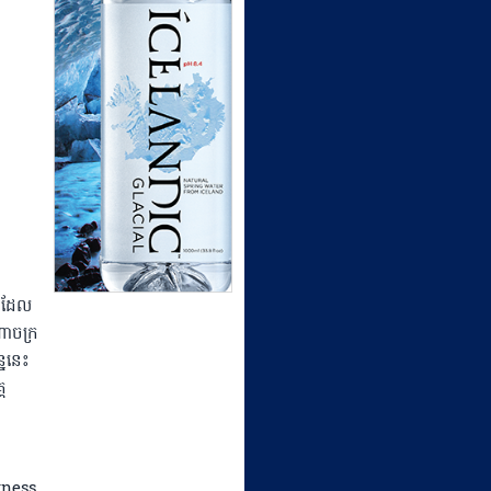
ា ដែល
ណាចក្រ
្ននេះ
គ
tness,