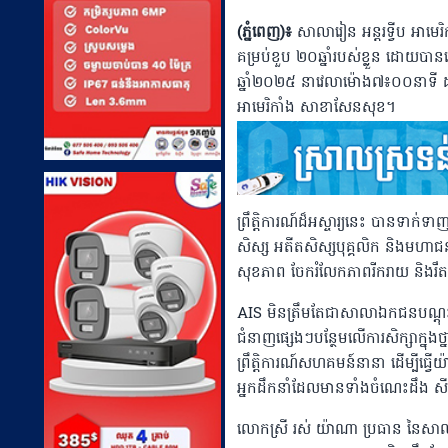
(ភ្នំពេញ)៖
សាលារៀន អន្តរទ្វីប អ
គម្រប់ខួប ២០ឆ្នាំរបស់ខ្លួន ដោយបានរ
ឆ្នាំ២០២៥ នាវេលាម៉ោង៧៖០០នាទី 
អាមេរិកាំង សាខាសែនសុខ។
ព្រឹត្តិការណ៍ដ៏អស្ចារ្យនេះ បានទាក
សិស្ស អតីតសិស្សបុគ្គលិក និងមហាជនចូ
សុខភាព ចែករំលែកភាពរីករាយ និងរ
AIS មិនត្រឹមតែជាសាលាឯកជនបណ្តុះ
ជំនាញផ្សេងៗបន្ថែមលើការសិក្សាក្នុងថ
ព្រឹត្តិការណ៍សហគមន៍នានា ដើម្បីធ្វ
អ្នកដឹកនាំដែលមានទាំងចំណេះដឹង ស
លោកស្រី រស់ យ៉ាណា ប្រធាន នៃសាលារ