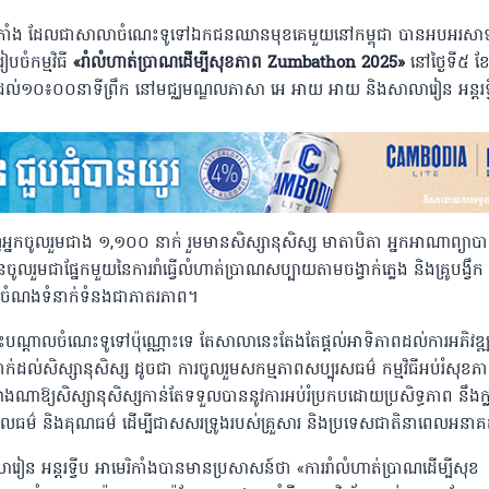
ាមេរិកាំង ដែលជាសាលាចំណេះទូទៅឯកជនឈានមុខគេមួយនៅកម្ពុជា បានអបអរសា
ៀបចំកម្មវិធី
«រាំលំហាត់ប្រាណដើម្បីសុខភាព Zumbathon 2025»
នៅថ្ងៃទី៥ ខ
ដល់១០៖០០នាទីព្រឹក នៅមជ្ឈមណ្ឌលភាសា អេ អាយ អាយ និងសាលារៀន អន្តរទ្
់ទាញអ្នកចូលរួមជាង ១,១០០ នាក់ រួមមានសិស្សានុសិស្ស មាតាបិតា អ្នកអាណាព្យាប
លរួមជាផ្នែកមួយនៃការរាំធ្វើលំហាត់ប្រាណសប្បាយតាមចង្វាក់ភ្លេង និងគ្រូបង្វឹក ដ
ឹតចំណងទំនាក់ទំនងជាភាតរភាព។
បណ្តាលចំណេះទូទៅប៉ុណ្ណោះទេ តែសាលានេះតែងតែផ្តល់អាទិភាពដល់ការអភិវឌ្
្នាក់ដល់សិស្សានុសិស្ស ដូចជា ការចូលរួមសកម្មភាពសប្បុរសធម៌ កម្មវិធីអប់រំសុខភ
ើយ៉ាងណាឱ្យសិស្សានុសិស្សកាន់តែទទួលបាននូវការអប់រំប្រកបដោយប្រសិទ្ធភាព នឹងក
ីលធម៌ និងគុណធម៌ ដើម្បីជាសសរទ្រូងរបស់គ្រួសារ និងប្រទេសជាតិនាពេលអនា
ៀន អន្តរទ្វីប អាមេរិកាំងបានមានប្រសាសន៍ថា «ការរាំលំហាត់ប្រាណដើម្បីសុខ