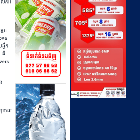
តល់ការ
អ្នក
nova
ង្វឹក
 គឺ
overs
ាន
ុខុមាល