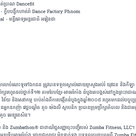
ាត់ប្រាណ Dancefit
្លឹបបង្វឹកហាត់រាំ Dance Factory Phnom
- មន្ទីរពេទ្យអន្តរជាតិ អរៀនដា
ឺជាសាលាចំណេះទូទៅឯកជន ត្រូវបានទទួលស្គាល់ដោយក្រសួងអប់រំ យុវជន និងកីឡ
្យសិក្សារហូតដល់ថ្នាក់ទី១២ តាមបែបខ្មែរ-អាមេរិកាំង ដំបូងគេបង្អស់នៅក្នុងព្រះរាជា
ន័យ និងសេវាកម្ម ចាប់តាំងពីការបង្កើតដំបូងក្នុងឆ្នាំ២០០៥ រហូតមកដល់បច្ចុប្បន
កញ៉ា វេជ្ជបណ្ឌិត គួច ម៉េងលី ស្ថាបនិក ប្រធានក្រុមប្រឹក្សាភិបាល និងជាអគ្
.គួច អេឌ្យូខេសិន។
ba® និង Zumbathon® ជាពាណិជ្ជសញ្ញាចុះបញ្ជីរបស់ Zumba Fitness, LLC។
អន្តរទ្វីបអាមេរិកាំង ដោយឯករាជ្យ មិនទាក់ទង ឬទទួលការឧបត្ថម្ភពី Zumba Fi