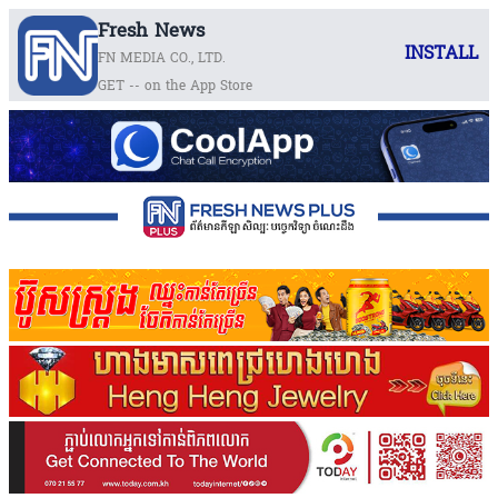
Fresh News
INSTALL
FN MEDIA CO., LTD.
GET -- on the App Store