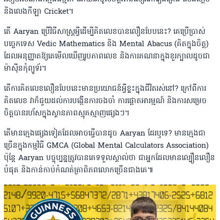
និងលេងកីឡា Cricket។
តើ Aaryan ប្រើវិធីសាស្ត្រអ្វីដើម្បីគិតលេខបានលឿនបែបនេះ? គេប្រើប្រាស់
បច្ចេកទេស Vedic Mathematics និង Mental Abacus (គិតក្នុងចិត្ត)
ដែលអនុញ្ញាតឱ្យគេមើលឃើញរូបភាពលេខ និងការគណនាក្នុងខួរក្បាលដូចជា
ម៉ាស៊ីនកុំព្យូទ័រ។
តើការគិតលេខលឿនបែបនេះមានប្រយោជន៍អ្វីខ្លះក្នុងជីវិតរស់នៅ? ក្រៅពីការ
គិតលេខ វាក៏ជួយដល់ការបង្កើនការចងចាំ ការផ្ដោតអារម្មណ៍ និងការសម្រេច
ចិត្តបានរហ័សក្នុងស្ថានភាពស្មុគស្មាញផ្សេងៗ។
តើមានក្មេងផ្សេងទៀតដែលអាចធ្វើបានដូច Aaryan ដែរឬទេ? មានក្មេងជា
ច្រើនក្នុងកម្មវិធី GMCA (Global Mental Calculators Association)
ប៉ុន្តែ Aaryan បច្ចុប្បន្នត្រូវបានគេទទួលស្គាល់ថា ជាអ្នកដែលមានល្បឿនលឿន
បំផុត និងកាន់កាប់កំណត់ត្រាពិភពលោកច្រើនជាងគេ៕