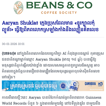
Aaryan Shukla៖ ក្មេងប្រុសដែលមាន «ខួរក្បាលកុំ
ព្យូទ័រ» ធ្វើឱ្យពិភពលោកស្រឡាំងកាំងនឹងល្បឿនគិតលេខ
30-01-2026 10:01
(បរទេស)៖
នៅក្នុងពិភពលោកដែលបច្ចេកវិទ្យា AI កំពុងគ្របដណ្តប់ កុមារប្រុស
ជនជាតិឥណ្ឌាម្នាក់ឈ្មោះ Aaryan Shukla (អាយុ ១៤ ឆ្នាំ) បានធ្វើឱ្យ
មនុស្សជាតិភ្ញាក់ផ្អើលយ៉ាងខ្លាំង ដោយសារសមត្ថភាពខួរក្បាលដ៏អស្ចារ្យ អាច
គិតលេខក្នុងចិត្តបានលឿនជាងល្បឿនដែលមនុស្សធម្មតាចុចម៉ាស៊ីនគិតលេខ
ទៅទៀត។
កាលពីពេលថ្មីៗនេះ Aaryan បានបំបែកកំណត់ត្រាពិភពលោក Guinness
World Records ចំនួន ៦ ក្នុងពេលតែមួយថ្ងៃ នៅឯទីក្រុងឌូបៃ ជាមួយ​នឹង