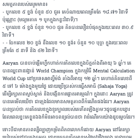
សមត្ថភាពរបស់គេរួមមាន៖
- បូកលេខ ៥ ខ្ទង់ ចំនួន ៥០ ជួរ៖ គេចំណាយពេលត្រឹមតែ ១៨.៧១ វិនាទី
ប៉ុណ្ណោះ (មធ្យមភាគ ១ បូកក្នុងកន្លះវិនាទី)។
- បូកលេខ ៤ ខ្ទង់ ចំនួន ១០០ ជួរ៖ គិតបានលឿនបំផុតក្នុងរយៈពេល ៣០.៩
វិនាទី។
- - ចែកលេខ ២០ ខ្ទង់ នឹងលេខ ១០ ខ្ទង់៖ ចំនួន ១០ បុច្ឆា ក្នុងរយៈពេល
ត្រឹមតែ ៥ នាទី និង ៤២ វិនាទី។
Aaryan បានចាប់ផ្តើមហ្វឹកហាត់ការគិតលេខក្នុងចិត្តតាំងពីអាយុ ៦ ឆ្នាំ។ គេ
បានឈ្នះពានរង្វាន់ World Champion ក្នុងកម្មវិធី Mental Calculation
World Cup នៅប្រទេសអាល្លឺម៉ង់ តាំងពីអាយុ ១២ ឆ្នាំ។ គេហាត់គិតលេខពី
៥ ទៅ ៦ ម៉ោងក្នុងមួយថ្ងៃ ដោយប្រើប្រាស់ការធ្វើសមាធិ (Sahaja Yoga)
ដើម្បីរក្សាភាពស្ងប់ស្ងាត់ និងបង្កើនការផ្ដោតអារម្មណ៍។ ក្នុងនោះ Aaryan ត្រូវ
បានគេមើលឃើថា ជាក្មេងដែលមានសមត្ថភាពពីកំណើតផងដែរ។ Aaryan
បានប្រាប់ថា ការគិតលេខក្នុងខួរក្បាលរបស់គេកើតឡើងភ្លាមៗដូចផ្លេកបន្ទោរ
ដែលពេលខ្លះគេខ្លួនឯងក៏មិនអាចពន្យល់បានថា វាដំណើរការយ៉ាងដូចម្តេចដែរ។
ទោះបីជាមានភាពល្បីល្បាញកម្រិតពិភពលោកក៏ដោយ Aaryan នៅតែរក្សា
របៀបរស់នៅជាក្មេងធម្មតា ដោយគេចូលចិត្តអានសៀវភៅរឿងព្រេង លេងហ្គេម