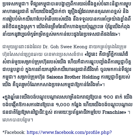
ប្រទេសកម្ពុជា។ ទីផ្សារកម្ពុជាបានបង្ហាញពីការយល់ដឹងខ្ពស់ចំពោះនិន្នាការម្ហូប
អាហារអន្តរជាតិ ហើយយើងជឿជាក់ថា គ្រឿងផ្សំដែលមានគុណភាពខ្ពស់ និង
ការរៀបចំម៉ាកយីហោបែបទំនើបរបស់យើង នឹងទទួលបានការគាំទ្រយ៉ាងខ្លាំងពី
អតិថិជនក្នុងស្រុក។ យើងមិនត្រឹមតែបើកហាងមួយប៉ុណ្ណោះទេ ប៉ុន្តែយើងកំពុង
នាំយកនូវវប្បធម៌កូរ៉េកម្រិតខ្ពស់មកកាន់បេះដូងនៃប្រទេសជាតិផងដែរ»
។
ជាមួយគ្នានោះផងដែល Dr. Goh Swee Keong នាយកគ្រប់គ្រងនៃក្រុម
ហ៊ុនសៃសាន់ហ្រ្វេនឆាយ បានមានប្រសាសន៍ថា៖
«ថ្ងៃនេះ គឺជាព្រឹត្តិការណ៍ដ៏
សំខាន់មួយសម្រាប់ក្រុមហ៊ុនរបស់យើង ហើយក៏ជាការឆ្លុះបញ្ចាំងពីការប្តេជ្ញាចិត្ត
ជាបន្តបន្ទាប់ ក្នុងការនាំយកនូវម៉ាកយីហោអន្តរជាតិដ៏រឹងមាំ ចូលមកកាន់ទីផ្សារ
កម្ពុជា។ សម្រាប់ក្រុមហ៊ុន Saisons Brother Holding ការប្តេជ្ញាចិត្តរបស់
យើង គឺចូលរួមចំណែកកសាងប្រទេសកម្ពុជាឱ្យកាន់តែរឹងមាំ»
។
«ក្នុងឆ្នាំនេះយើងចង់បណ្ដុះបណ្ដាលសហគ្រិនឯករាជ្យឱ្យបាន ១០០ នាក់ យើង
ចង់បង្កើតឱកាសការងារឱ្យបាន ១,០០០ កន្លែង ហើយយើងចង់បណ្តុះបណ្តាល
ជនជាតិខ្មែរឱ្យមានវិជ្ជាជីវៈខ្ពស់ តាមរយៈប្រព័ន្ធអាជីវកម្មបែប Franchise»
។
លោកបានបន្ថែម។
*Facebook:
https://www.facebook.com/profile.php?