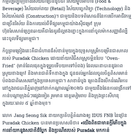
កម្មល្បីល្បាញខាងវិស័យជាច្រើនដូចជា វិស័យម្ហូបអាហារ (Food &
Beverage) វិស័យលក់រាយ (Retail) វិស័យបច្ចេកវិទ្យា (Technology) និង
វិស័យសំណង់ (Construction)។ ជាមួយនិងបទពិសោធន៏នៃការបើកអាជីវកម្ម
ជាច្រើនវិស័យ និងការយល់ពីទីផ្សារកម្ពុជាយ៉ាងស៊ីជម្រៅ ក្រុម
ហ៊ុនសៃសាន់ហ្រ្វេនឆាយគឺជាដៃគូរដ៏ល្អឥងខ្ជោះក្នុងការនាំចូលម៉ាកសញ្ញាដ៏ល្បី
នេះចូលទីផ្សារកម្ពុជា។
កិច្ចព្រមព្រៀងនេះគឺជាជំហានដ៏សំខាន់មួយក្នុងយុទ្ធសាស្ត្ររីកចម្រើនជាសកល
របស់ Puradak Chicken ដោយនាំយកវិធីសាស្ត្រចម្អិនបែប "Oven-
Fried" (មាន់ដែលដុតក្នុងឡរួចទើបយកទៅបំពង) ដែលធានាបាននូវភាព
ស្រួយខាងក្រៅ និងមានជាតិទឹកខាងក្នុង ជូនដល់អ្នកដែលចូលចិត្តពិសារមាន់
បំពងជាពិសេសនៅក្នុងប្រទេសកម្ពុជា។ សាខាដំបូង គ្រោងនឹងបើកដំណើរការ
នៅក្នុងរាជធានីភ្នំពេញនៅពាក់កណ្តាលឆ្នាំ២០២៦ ជាមួយនឹងផែនការពង្រីកទៅ
កាន់បណ្តាក្រុងធំៗផ្សេងទៀត រួមមាន ខេត្តសៀមរាប និងក្រុងព្រះសីហនុ
ក្នុងរយៈពេល ៥ ឆ្នាំខាងមុខ។
លោក Jang Seong Sik នាយកប្រតិបត្តិតំណាងឲ្យ IDUS FNB នៃប្រ៊េន
Puradak Chicken បានមានប្រសាសន៍ថា៖
«យើងពិតជាមានក្តីរំភើបក្នុង
ការនាំយកនូវរសជាតិដ៏ប្លែក និងប្រណីតរបស់ Puradak មកកាន់