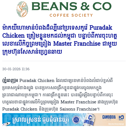
ម៉ាកយីហោមាន់បំពងដ៏ល្បីនៅប្រទេសកូរ៉េ Puradak
Chicken ត្រៀមខ្លួនមកដល់កម្ពុជា បន្ទាប់ពីការចុះហត្ថ
លេខាលើកិច្ចព្រមព្រៀង Master Franchise ជាមួយ
ក្រុមហ៊ុនសែសាន់ហ្រ្វេនឆាយ
30-01-2026 11:36
(ភ្នំពេញ)៖
Puradak Chicken ដែលជាប្រេនមាន់បំពងលំដាប់ខ្ពស់ពី
ប្រទេសកូរ៉េខាងត្បូង បានប្រកាសពង្រីកខ្លួនជាផ្លូវការចូលមកក្នុង
ព្រះរាជាណាចក្រកម្ពុជា។ ការពង្រីកខ្លួននេះ បានធ្វើឡើងបន្ទាប់ពីការចុះ
ហត្ថលេខាជាផ្លូវការលើកិច្ចព្រមព្រៀង Master Franchise រវាងក្រុមហ៊ុន
Puradak Chicken និងក្រុមហ៊ុន Saisons Franchise។