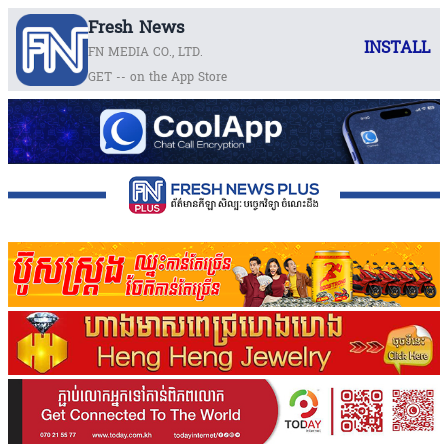
Fresh News
INSTALL
FN MEDIA CO., LTD.
GET -- on the App Store