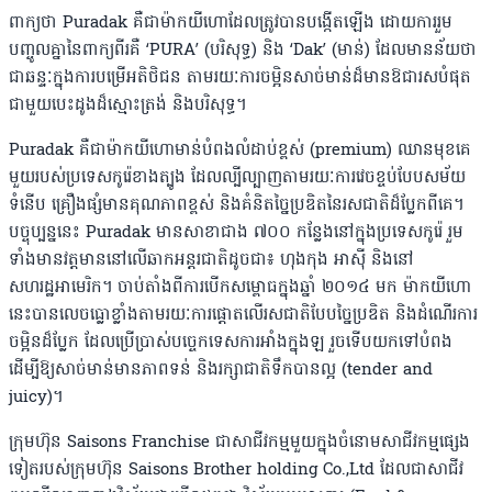
ពាក្យថា Puradak គឺជាម៉ាកយីហោដែលត្រូវបានបង្កើតឡើង ដោយការរួម
បញ្ចូលគ្នានៃពាក្យពីរគឺ ‘PURA’ (បរិសុទ្ធ) និង ‘Dak’ (មាន់) ដែលមានន័យថា
ជាឆន្ទៈក្នុងការបម្រើអតិថិជន តាមរយៈការចម្អិនសាច់មាន់ដ៏មានឱជារសបំផុត
ជាមួយបេះដូងដ៏ស្មោះត្រង់ និងបរិសុទ្ធ។
Puradak គឺជាម៉ាកយីហោមាន់បំពងលំដាប់ខ្ពស់ (premium) ឈានមុខគេ
មួយរបស់ប្រទេសកូរ៉េខាងត្បូង ដែលល្បីល្បាញតាមរយៈការវេចខ្ចប់បែបសម័យ
ទំនើប គ្រឿងផ្សំមានគុណភាពខ្ពស់ និងគំនិតច្នៃប្រឌិតនៃរសជាតិដ៏ប្លែកពីគេ។
បច្ចុប្បន្ននេះ Puradak មានសាខាជាង ៧០០ កន្លែងនៅក្នុងប្រទេសកូរ៉េ រួម
ទាំងមានវត្តមាននៅលើឆាកអន្តរជាតិដូចជា៖ ហុងកុង អាស៊ី និងនៅ
សហរដ្ឋអាមេរិក។ ចាប់តាំងពីការបើកសម្ពោធក្នុងឆ្នាំ ២០១៤ មក ម៉ាកយីហោ
នេះបានលេចធ្លោខ្លាំងតាមរយៈការផ្តោតលើរសជាតិបែបច្នៃប្រឌិត និងដំណើរការ
ចម្អិនដ៏ប្លែក ដែលប្រើប្រាស់បច្ចេកទេសការអាំងក្នុងឡ រួចទើបយកទៅបំពង
ដើម្បីឱ្យសាច់មាន់មានភាពទន់ និងរក្សាជាតិទឹកបានល្អ (tender and
juicy)។
ក្រុមហ៊ុន Saisons Franchise ជាសាជីវកម្មមួយក្នុងចំនោមសាជីវកម្មផ្សេង
ទៀតរបស់ក្រុមហ៊ុន Saisons Brother holding Co.,Ltd ដែលជាសាជីវ