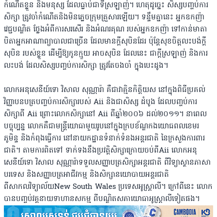
កំណើតខ្លួន និងមនុស្ស ដែលធ្លាប់ជាទីស្រឡាញ់។ ហេតុដូច្នេះ សិស្សបញ្ចប់ការ
សិក្សា ត្រូវចាំកំណើតនិងមិនភ្លេចក្រុមគ្រួសារឡើយ។ ទន្ទឹមគ្នានេះ អ្នកឧកញ៉ា
វេជ្ជបណ្ឌិត ថ្លែងអំពីការសរសើរ និងអំណរគុណ របស់អ្នកឧកញ៉ា ទៅកាន់មាតា
បិតាអ្នកអាណាព្យាបាលជាច្រើន ដែលមានក្ដីសុបិនដែរ ប៉ុន្តែសុខចិត្តលះបង់ក្ដី
សុបិន របស់ខ្លួន ដើម្បីឱ្យកូនក្មួយ អាចសុបិន ដែលនេះ ជាក្ដីស្រឡាញ់ និងការ
លះបង់ ដែលសិស្សបញ្ចប់ការសិក្សា ត្រូវតែចងចាំ ក្នុងបេះដូង។
លោកអនុសេនីយ៍ទោ វិសាល សុណ្ណារ៉ា គឺជាវាគ្មិនកិត្តិយស នៅក្នុងពិធីប្រគល់
វិញ្ញាបនបត្របញ្ចប់ការសិក្សារបស់ Aii និងជាសិស្ស ដំបូង ដែលបញ្ចប់ការ
សិក្សាពី Aii ព្រោះលោកសិក្សានៅ Aii ពីឆ្នាំ២០០៦ ដល់២០១១។ នាពេល
បច្ចុប្បន្ន លោកគឺជាមន្ត្រីយោធាមួយរូបនៅក្នុងក្របខ័ណ្ឌកងយោធពលខេមរ
ភូមិន្ទ និងកំពុងធ្វើការ នៅនាយកដ្ឋានទំនាក់ទំនងអន្តរជាតិ នៃក្រសួងការពារ
ជាតិ។ តាមការពិតទៅ ទាក់ទងនឹងប្រវត្តិសិក្សាក្រោយចប់ពីAii លោកអនុ
សេនីយ៍ទោ វិសាល សុណ្ណារ៉ាទទួលសញ្ញាបត្រសិក្សាអន្តរជាតិ ពីវិទ្យាស្ថានភាសា
បរទេស និងសញ្ញាបត្រអាជីវកម្ម និងសិក្សានយោបាយអន្តរជាតិ
ពីសាកលវិទ្យាល័យNew South Wales ប្រទេសអូស្ត្រាលី។ ក្រៅពីនេះ លោក
បានបញ្ចប់វគ្គនាយទាហានសកម្ម ពីបណ្ឌិតសភាយោធាអូស្ត្រាលីទៀតផង។