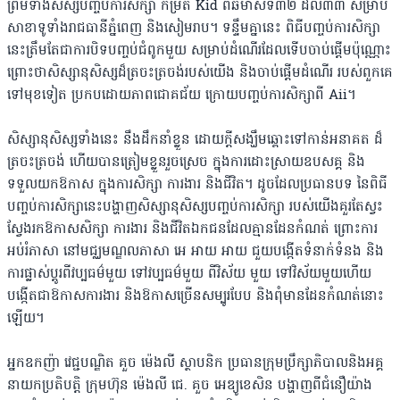
ព្រមទាំងសិស្សបញ្ចប់ការសិក្សា កម្រិត Kid ពីឆមាសទី៣២ ដល់៣៣ សម្រាប់
សាខាទូទាំងរាជធានីភ្នំពេញ និងសៀមរាប។ ទន្ទឹមគ្នានេះ ពិធីបញ្ចប់ការសិក្សា
នេះត្រឹមតែជាការបិទបញ្ចប់ជំពូកមួយ សម្រាប់ដំណើរដែលទើបចាប់ផ្ដើមប៉ុណ្ណោះ
ព្រោះថាសិស្សានុសិស្សដ៏ត្រចះត្រចង់របស់យើង និងចាប់ផ្ដើមដំណើរ របស់ពួកគេ
ទៅមុខទៀត ប្រកបដោយភាពជោគជ័យ ក្រោយបញ្ចប់ការសិក្សាពី Aii។
សិស្សានុសិស្សទាំងនេះ នឹងដឹកនាំខ្លួន ដោយក្ដីសង្ឃឹមឆ្ពោះទៅកាន់អនាគត ដ៏
ត្រចះត្រចង់ ហើយបានត្រៀមខ្លួនរួចស្រេច ក្នុងការដោះស្រាយឧបសគ្គ និង
ទទួលយកឱកាស ក្នុងការសិក្សា ការងារ និងជីវិត។ ដូចដែលប្រធានបទ នៃពិធី
បញ្ចប់ការសិក្សានេះបង្ហាញសិស្សានុសិស្សបញ្ចប់ការសិក្សា របស់យើងគួរតែស្វះ
ស្វែងរកឱកាសសិក្សា ការងារ និងជីវិតឯកជនដែលគ្មានដែនកំណត់ ព្រោះការ
អប់រំភាសា នៅមជ្ឈមណ្ឌលភាសា អេ
អាយ
អាយ ជួយបង្កើតទំនាក់ទំនង និង
ការផ្លាស់ប្ដូរពីវប្បធម៌មួយ ទៅវប្បធម៌មួយ ពីវិស័យ មួយ ទៅវិស័យមួយហើយ
បង្កើតជាឱកាសការងារ និងឱកាសច្រើនសម្បូរបែប និងពុំមានដែនកំណត់នោះ
ឡើយ។
អ្នកឧកញ៉ា វេជ្ជបណ្ឌិត គួច ម៉េងលី ស្ថាបនិក ប្រធានក្រុមប្រឹក្សាភិបាលនិងអគ្គ
នាយកប្រតិបត្តិ ក្រុមហ៊ុន ម៉េងលី ជេ. គួច អេឌ្យូខេសិន បង្ហាញពីជំនឿយ៉ាង