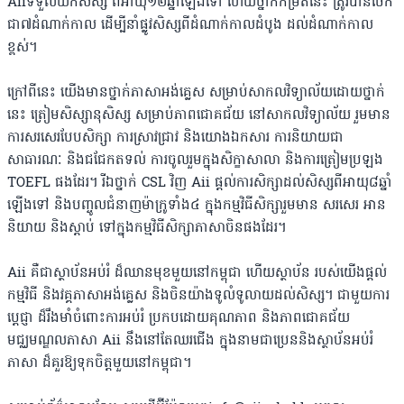
Aiiទទួលយកសិស្ស ពីអាយុ១២ឆ្នាំឡើងទៅ ហើយថ្នាក់កម្រិតនេះ ត្រូវបានចែក
ជា៧ដំណាក់កាល ដើម្បីនាំផ្លូវសិស្សពីដំណាក់កាលដំបូង ដល់ដំណាក់កាល
ខ្ពស់។
ក្រៅពីនេះ យើងមានថ្នាក់ភាសាអង់គ្លេស សម្រាប់សាកលវិទ្យាល័យដោយថ្នាក់
នេះ ត្រៀមសិស្សានុសិស្ស សម្រាប់ភាពជោគជ័យ នៅសាកលវិទ្យាល័យ រួមមាន
ការសរសេរបែបសិក្សា ការស្រាវជ្រាវ និងយោងឯកសារ ការនិយាយជា
សាធារណៈ និងជជែកតទល់ ការចូលរួមក្នុងសិក្ខាសាលា និងការត្រៀមប្រឡង
TOEFL ផងដែរ។ រីឯថ្នាក់ CSL វិញ Aii ផ្ដល់ការសិក្សាដល់សិស្សពីអាយុ៨ឆ្នាំ
ឡើងទៅ និងបញ្ចូលជំនាញម៉ាក្រូទាំង៤ ក្នុងកម្មវិធីសិក្សារួមមាន សរសេរ អាន
និយាយ និងស្ដាប់ ទៅក្នុងកម្មវិធីសិក្សាភាសាចិនផងដែរ។
Aii គឺជាស្ថាប័នអប់រំ ដ៏ឈានមុខមួយនៅកម្ពុជា ហើយស្ថាប័ន របស់យើងផ្ដល់
កម្មវិធី និងវគ្គភាសាអង់គ្លេស និងចិនយ៉ាងទូលំទូលាយដល់សិស្ស។ ជាមួយការ
ប្ដេជ្ញា ដ៏រឹងមាំចំពោះការអប់រំ ប្រកបដោយគុណភាព និងភាពជោគជ័យ
មជ្ឈមណ្ឌលភាសា Aii នឹងនៅតែឈរជើង ក្នុងនាមជាប្រេននិងស្ថាប័នអប់រំ
ភាសា ដ៏គួរឱ្យទុកចិត្តមួយនៅកម្ពុជា។