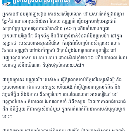
អ្នកតាមដានបណ្ដាញសង្គម កោតសរសើររូបលោក ដោយសារតែកំឡុងជម្លោះ
ខ្មែរ-ថៃ លោកអនុសេនីយ៍ទោ វិសាល សុណ្ណារ៉ា ធ្វើជាអ្នកបកប្រែអន្តរជាតិ
សម្រាប់ក្រុមអ្នកសង្កេតការណ៍អាស៊ាន (AOT) ហើយតំណាងកម្ពុជា
ប្រកបដោយវិជ្ជាជីវៈ ទំនុកចិត្ត និងជំនាញទំនាក់ទំនងដ៏ប៉ិនប្រសប់។ នៅក្នុង
សុន្ទរកថា របស់លោកអនុសេនីយ៍ទោ កំលុងពិធីបញ្ចប់ការសិក្សានេះ លោក
វិសាល សុណ្ណារ៉ា នៅចងចាំច្បាស់ ពីគ្រាដំបូងដែលរូបលោកចូលរៀន នៅ
មជ្ឈមណ្ឌលភាសា អេ អាយ អាយ ពោលគឺនៅឆ្នាំ២០០៦ ហើយជាពេល ដែល
លោកស្គាល់អ៊ីនធើណេត ដំបូងបង្អស់តាមរយៈAii។
ជាមួយគ្នានេះ បណ្ណាល័យ របស់Aii ធ្វើឱ្យលោកចាប់ចិត្តលើអក្សរសិល្ប៍ និង
ប្រលោមលោក ជាភាសាអង់គ្លេស ហើយAii ក៏ធ្វើឱ្យលោកស្គាល់គំនិត និង
វប្បធម៌ថ្មីៗ និងឱកាស ដ៏សម្បូរបែប។ ពេលដែលលោក អានសៀវភៅ នៅ
បណ្ណាល័យAii ក៏ជាពេល ដែលលោកចាំ អំពីទស្សនៈ ដែលថាភាពចង់ចេះចង់
ដឹង អំពីអ្វីមួយ គឺជាកត្តាសំខាន់មួយ ក្នុងការកំណត់ពីអនាគតរបស់បុគ្គលម្នាក់
នោះ។