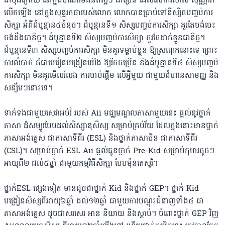
ជាចុងក្រោយ នៅក្នុងចំណោមគំនិតល្អៗ ជាច្រើន ដែលលោកវិសាល សុណ្ណារ៉ា
លើកឡើង នៅក្នុងសុន្ទរកថារបស់លោក លោកបានប្រាប់ទៅនិស្សិតបញ្ចប់ការ
សិក្សា អំពីដំបូន្មាន៤ចំនុច។ ដំបូន្មានទី១ សិស្សបញ្ចប់ការសិក្សា គួរតែចង់ចេះ
ចង់ដឹងជានិច្ច។ ដំបូន្មានទី២ សិស្សបញ្ចប់ការសិក្សា គួរតែដាក់ខ្លួនជានិច្ច។
ដំបូន្មានទី៣ សិស្សបញ្ចប់ការសិក្សា មិនគួរទម្លាប់ខ្លួន ឱ្យស្រណុកនោះទេ ព្រោះ
ការលំបាក់ គឺជាមេរៀនបង្រៀនយើង ឱ្យរីកចម្រើន និងដំបូន្មានទី៤ សិស្សបញ្ចប់
ការសិក្សា មិនគួរមើលរំលង ការចាប់ផ្ដើម លើអ្វីមួយ ជាមួយជំហានសាមញ្ញ និង
សន្សឹមៗនោះទេ។
ទាក់ទងជាមួយសេវាអប់រំ របស់ Aii មជ្ឈមណ្ឌលភាសាមួយនេះ ផ្ដល់នូវថ្នាក់
ភាសា ដ៏សម្បូរបែបដល់សិស្សានុសិស្ស សម្រាប់គ្រប់វ័យ ដែលក្នុងនោះមានថ្នាក់
ភាសាអង់គ្លេស ជាភាសាទីពីរ (ESL) និងថ្នាក់ភាសាចិន ជាភាសាទីពីរ
(CSL)។ សម្រាប់ថ្នាក់ ESL Aii ផ្ដល់ជូនថ្នាក់ Pre-Kid សម្រាប់កុមារតូចៗ
អាយុពី២ ដល់៥ឆ្នាំ ជាមួយកម្មវិធីសិក្សា បែបម៉ុនតេសូរី។
ថ្នាក់ESL ផ្សេងទៀត មានដូចជាថ្នាក់ Kid និងថ្នាក់ GEP។ ថ្នាក់ Kid
បង្រៀនសិស្សពីអាយុ៦ឆ្នាំ ដល់១២ឆ្នាំ ជាមួយការបណ្ដុះជំនាញទាំង៤ ជា
ភាសាអង់គ្លេស ដូចជាសរសេរ អាន និយាយ និងស្ដាប់។ ចំពោះថ្នាក់ GEP វិញ