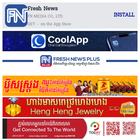
Fresh News
INSTALL
FN MEDIA CO., LTD.
GET -- on the App Store