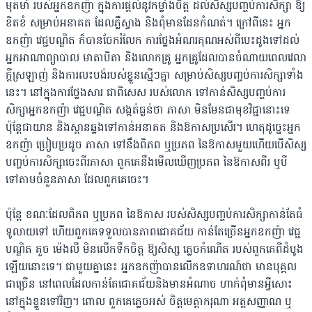
មុតមាំ របស់អ្នកឧកញ៉ា ក្នុងការផ្ដល់នូវកម្លាំងចិត្ត ដល់សិស្សបញ្ចប់ការសិក្សា ឱ្យ
ខិតខំ សម្រាប់អនាគត ដែលភ្លឺស្វាង និងពុំមានដែនកំណត់។ ក្រៅពីនេះ អ្នក
ឧកញ៉ា វេជ្ជបណ្ឌិត ក៏បានចែករំលែក ការថ្លែងអំណរគុណអស់ពីបេះដូងទៅដល់
អ្នកអាណាព្យាបាល មាតាបិតា និងលោកគ្រូ អ្នកគ្រូដែលបានចំណាយពេលវេលា
ក្ដីស្រឡាញ់ និងការលះបង់របស់ខ្លួនស្មើៗគ្នា សម្រាប់សិស្សបញ្ចប់ការសិក្សាទាំង
នេះ។ នៅក្នុងការថ្លែងសារ ជាពិសេស របស់លោក ទៅកាន់សិស្សបញ្ចប់ការ
សិក្សាអ្នកឧកញ៉ា វេជ្ជបណ្ឌិត សង្កត់ធ្ងន់ថា ភាសា មិនមែនជាមុខវិជ្ជានោះទេ
ប៉ុន្តែជាយាន និងស្ពានឆ្លងទៅកាន់អនាគត និងឱកាសប្រសើរ។ ហេតុដូច្នេះអ្នក
ឧកញ៉ា ប្រៀបប្រដូច ភាសា ទៅនឹងពិភព ឬប្រភព នៃឱកាសមួយហើយបើសិស្ស
បញ្ចប់ការសិក្សាចេះពីរភាសា ពួកគេនឹងមើលឃើញប្រភព នៃឱកាសពីរ ឬបី
ទៅតាមចំនួនភាសា ដែលពួកគេចេះ។
ប៉ុន្តែ ខណៈដែលពិភព ឬប្រភព នៃឱកាស របស់សិស្សបញ្ចប់ការសិក្សាកាន់តែធំ
ទូលាយទៅ ហើយពួកគេទទួលបានភាពជោគជ័យ កាន់តែច្រើនអ្នកឧកញ៉ា វេជ្ជ
បណ្ឌិត គួច ម៉េងលី មិនលើកទឹកចិត្ត ឱ្យសិស្ស ភ្លេចកំណើត របស់ពួកគេពីដំបូង
ឡើយនោះទេ។ ជាមួយគ្នានេះ អ្នកឧកញ៉ាបានលើកឧទាហរណ៍ថា មានបុគ្គល
ជាច្រើន នៅពេលដែលកាន់តែជោគជ័យនិងមានអំណាច ហាក់ពុំមានអ្វីសោះ
នៅក្នុងខ្លួនទៅវិញ។ ពោល ពួកគេភ្លេចអស់ ចិត្តមេត្តាករុណា អត្តសញ្ញាណ ឬ