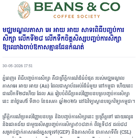
មជ្ឈមណ្ឌលភាសា អេ អាយ អាយ សាទរពិធីបញ្ចប់ការ
សិក្សា លើកទី២៨ លើកទឹកចិត្តសិស្សបញ្ចប់ការសិក្សា
ឱ្យឈោងចាប់ឱកាសគ្មានដែនកំណត់
30-05-2026 17:51
ភ្នំពេញ៖ ពិធីបញ្ចប់ការសិក្សា គឺជាព្រឹត្តិការណ៍ដ៏ធំបំផុត របស់មជ្ឈមណ្ឌល
ភាសាអេ
អាយ
អាយ
(Aii)
ដែលជាស្ថាប័នអប់រំដ៏ធំមួយ នៅកម្ពុជា ហើយនេះ
ជាលើកទី២៨ហើយ ដែល Aii រៀបចំពិធីប្រគល់វិញ្ញាបនបត្របញ្ចប់ការសិក្សា
នេះ នាថ្ងៃសៅរ៍ ទី៣០ ខែឧសភា ឆ្នាំ២០២៦ នៅឯវិទ្យាស្ថានបច្ចេកវិទ្យាកម្ពុជា។
ព្រឹត្តិការណ៍ប្រគល់វិញ្ញាបនបត្រ និងបញ្ចប់ការសិក្សានេះ ប្រព្រឹត្តទៅ ដោយរលូន
និងជោគជ័យ ជាមួយសិស្សបញ្ចប់ការសិក្សា៩០៨នាក់ ពីវគ្គទី៨៥ ដល់៨៨
សម្រាប់ថ្នាក់ភាសាអង់គ្លេសទូទៅ(GEP) និងភាសាចិន ជាភាសាទីពីរ (CSL)