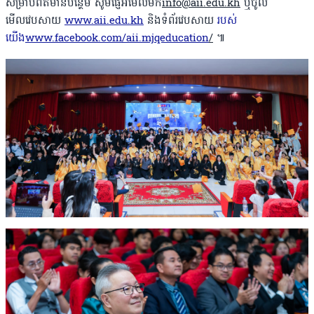
សម្រាប់ព័ត៌មានបន្ថែម សូមផ្ញើអ៊ីម៉ែលមក
info@aii.edu.kh
ឬចូល
មើលវេបសាយ
www.aii.edu.kh
និងទំព័រវេបសាយ
របស់
យើង
www.facebook.com/aii.mjqeducation
/
៕