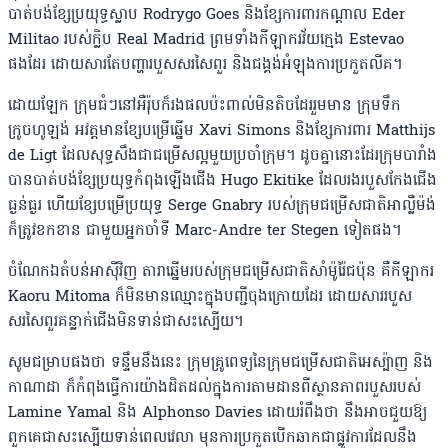
បាត់បង់ខ្សែប្រយុទ្ធស្លាប Rodrygo Goes និងខ្សែការពារកណ្តាល Eder
Militao របស់ក្លិប Real Madrid ព្រមទាំងកីឡាករវ័យក្មេង Estevao
ផងដែរ ដោយសារតែបញ្ហារបួសសរសៃពួរ និងជង្គង់អំឡុងការប្រកួតលីគ។
ដោយឡែក ក្រុមធំៗនៅអឺរ៉ុបក៏រងផលប៉ះពាល់មិនតិចដែររួមមាន ក្រុមទឹក
ក្រូចហូឡង់ អវត្តមានខ្សែបម្រើឆ្នើម Xavi Simons និងខ្សែការពារ Matthijs
de Ligt ដែលសុទ្ធសឹងជាជម្រើសល្អមួយប្រចាំក្រុម។ ដូចគ្នានោះដែរក្រុមបារាំង
បានបាត់បង់ខ្សែប្រយុទ្ធកំពុងឡើងជើង Hugo Ekitike ដែលរងរបួសកែងជើង
ធ្ងន់ធ្ងរ ហើយខ្សែបម្រើប្រយុទ្ធ Serge Gnabry របស់ក្រុមជម្រើសជាតិអាល្លឺម៉ង់
ក៏ត្រូវខកខាន ជាមួយអ្នកចាំទី Marc-Andre ter Stegen ទៀតផង។
ចំណែកឯតំបន់អាស៊ីវិញ តារាឆ្នើមរបស់ក្រុមជម្រើសជាតិសាំម៉ូរ៉ៃជប៉ុន គឺកីឡាករ
Kaoru Mitoma ក៏មិនមានឈ្មោះក្នុងបញ្ជីចុងក្រោយដែរ ដោយសាររបួស
សរសៃពួរគន្លាក់ជើងមិនទាន់ជាសះស្បើយ។
សូមជម្រាបផងថា ទន្ទឹមនឹងនេះ ក្រុមគ្រូពេទ្យនៃក្រុមជម្រើសជាតិអេស្ប៉ាញ និង
កាណាដា ក៏កំពុងធ្វើការយ៉ាងដិតដល់ក្នុងការតាមដានពីស្ថានភាពរបួសរបស់
Lamine Yamal និង Alphonso Davies ដោយរំពឹងថា នឹងអាចជួយឱ្យ
ពួកគេជាសះស្បើយទាន់ពេលវេលា មុនការប្រកួតបើកឆាកជាផ្លូវការដែលនឹង