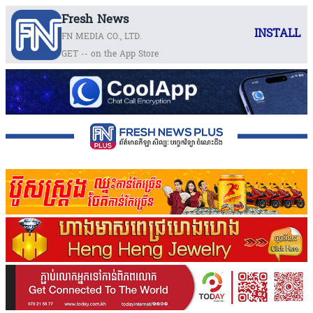
Fresh News
INSTALL
FN MEDIA CO., LTD.
GET -- on the App Store