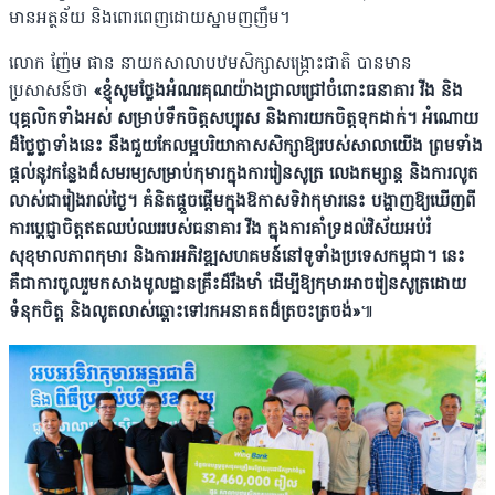
មានអត្ថន័យ និងពោរពេញដោយស្នាមញញឹម។
លោក ញ៉ែម ផាន នាយកសាលាបឋមសិក្សាសង្គ្រោះជាតិ បានមាន
ប្រសាសន៍ថា
«ខ្ញុំសូមថ្លែងអំណរគុណយ៉ាងជ្រាលជ្រៅចំពោះធនាគារ វីង និង
បុគ្គលិកទាំងអស់ សម្រាប់ទឹកចិត្តសប្បុរស និងការយកចិត្តទុកដាក់។ អំណោយ
ដ៏ថ្លៃថ្លាទាំងនេះ នឹងជួយកែលម្អបរិយាកាសសិក្សាឱ្យរបស់សាលាយើង ព្រមទាំង
ផ្ដល់នូវកន្លែងដ៏សមរម្យសម្រាប់កុមារក្នុងការរៀនសូត្រ លេងកម្សាន្ត និងការលូត
លាស់ជារៀងរាល់ថ្ងៃ។
គំនិតផ្ដួចផ្ដើមក្នុងឱកាសទិវាកុមារនេះ បង្ហាញឱ្យឃើញពី
ការប្តេជ្ញាចិត្តឥតឈប់ឈររបស់ធនាគារ វីង ក្នុងការគាំទ្រដល់វិស័យអប់រំ
សុខុមាលភាពកុមារ និងការអភិវឌ្ឍសហគមន៍នៅទូទាំងប្រទេសកម្ពុជា។ នេះ
គឺជាការចូលរួមកសាងមូលដ្ឋានគ្រឹះដ៏រឹងមាំ ដើម្បីឱ្យកុមារអាចរៀនសូត្រដោយ
ទំនុកចិត្ត និងលូតលាស់ឆ្ពោះទៅរកអនាគតដ៏ត្រចះត្រចង់»
៕