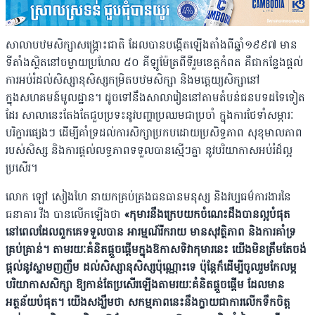
សាលាបឋមសិក្សាសង្គ្រោះជាតិ ដែលបានបង្កើតឡើងតាំងពីឆ្នាំ១៩៩៧ មាន
ទីតាំងស្ថិតនៅចម្ងាយប្រហែល ៥០ គីឡូម៉ែត្រពីទីរួមខេត្តកំពត គឺជាកន្លែងផ្តល់
ការអប់រំដល់សិស្សានុសិស្សកម្រិតបឋមសិក្សា និងមត្តេយ្យសិក្សានៅ
ក្នុងសហគមន៍មូលដ្ឋាន។ ដូចទៅនឹងសាលារៀននៅតាមតំបន់ជនបទដទៃទៀត
ដែរ សាលានេះតែងតែជួបប្រទះនូវបញ្ហាប្រឈមជាប្រចាំ ក្នុងការថែទាំសម្ភារៈ
បរិក្ខារផ្សេងៗ ដើម្បីគាំទ្រដល់ការសិក្សាប្រកបដោយប្រសិទ្ធភាព សុខុមាលភាព
របស់សិស្ស និងការផ្តល់លទ្ធភាពទទួលបានស្មើៗគ្នា នូវបរិយាកាសអប់រំដ៏ល្អ
ប្រសើរ។
លោក ឡៅ សៀងហៃ​ នាយកគ្រប់គ្រងធនធានមនុស្ស និងវប្បធម៌ការងារនៃ
ធនាគារ វីង បានលើកឡើងថា
«កុមារនឹងក្រេបយកចំណេះដឹងបានល្អបំផុត
នៅពេលដែលពួកគេទទួលបាន អារម្មណ៍រីករាយ មានសុវត្ថិភាព និងការគាំទ្រ
គ្រប់គ្រាន់។ តាមរយៈគំនិតផ្ដួចផ្ដើមក្នុងឱកាសទិវាកុមារនេះ យើងមិនត្រឹមតែចង់
ផ្តល់នូវស្នាមញញឹម ដល់សិស្សានុសិស្សប៉ុណ្ណោះទេ ប៉ុន្តែក៏ដើម្បីចូលរួមកែលម្អ
បរិយាកាសសិក្សា ឱ្យកាន់តែប្រសើរឡើងតាមរយៈគំនិតផ្តួចផ្តើម ដែលមាន
អត្ថន័យបំផុត។ យើងសង្ឃឹមថា សកម្មភាពនេះនឹងក្លាយជាការលើកទឹកចិត្ត