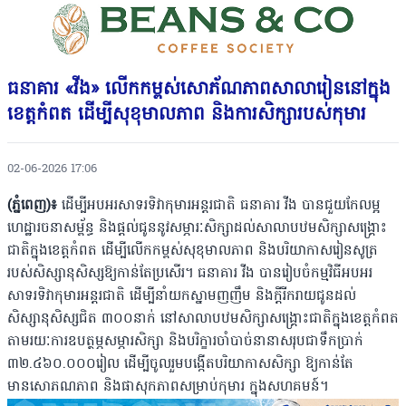
ធនាគារ «វីង» លើកកម្ពស់សោភ័ណភាពសាលារៀននៅក្នុង
ខេត្តកំពត ដើម្បីសុខុមាលភាព និងការសិក្សារបស់កុមារ
02-06-2026 17:06
(ភ្នំពេញ)៖
ដើម្បីអបអរសាទរទិវាកុមារអន្តរជាតិ ធនាគារ វីង បានជួយកែលម្អ
ហេដ្ឋារចនាសម្ព័ន្ធ និងផ្ដល់ជូននូវសម្ភារៈសិក្សាដល់សាលាបឋមសិក្សាសង្គ្រោះ
ជាតិក្នុងខេត្តកំពត ដើម្បីលើកកម្ពស់សុខុមាលភាព និងបរិយាកាសរៀនសូត្រ
របស់សិស្សានុសិស្សឱ្យកាន់តែប្រសើរ។ ធនាគារ វីង បានរៀបចំកម្មវិធីអបអរ
សាទរទិវាកុមារអន្តរជាតិ ដើម្បីនាំយកស្នាមញញឹម និងក្តីរីករាយជូនដល់
សិស្សានុសិស្សជិត ៣០០នាក់ នៅសាលាបឋមសិក្សាសង្គ្រោះជាតិក្នុងខេត្តកំពត
តាមរយៈការឧបត្ថម្ភសម្ភារសិក្សា និងបរិក្ខារចាំបាច់នានាសរុបជាទឹកប្រាក់
៣២.៤៦០.០០០រៀល ដើម្បីចូលរួមបង្កើតបរិយាកាសសិក្សា ឱ្យកាន់តែ
មានសោភណភាព និងផាសុកភាពសម្រាប់កុមារ ក្នុងសហគមន៍។