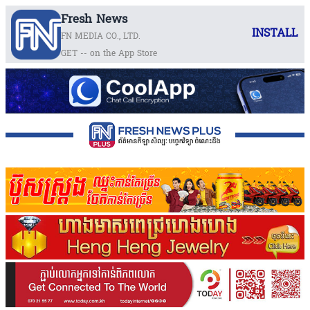
Fresh News
INSTALL
FN MEDIA CO., LTD.
GET -- on the App Store