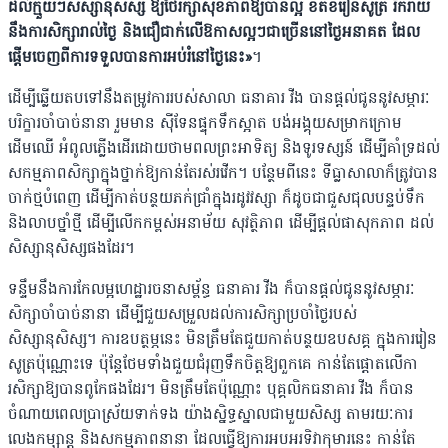
ដល់ក្មួយៗសិស្សានុសិស្ស ឱ្យថែរក្សាសុខភាពឱ្យបានល្អ ខិតខំរៀនសូត្រ រីករាយ
នឹងការសិក្សារាល់ថ្ងៃ និងជឿជាក់លើឱកាសល្អៗជាច្រើននៅថ្ងៃអនាគត ដែល
ផ្តើមចេញពីការទទួលបានការអប់រំនៅថ្ងៃនេះ»
។
ដើម្បីឆ្លើយតបទៅនឹងតម្រូវការរបស់សាលា ធនាគារ វីង បានផ្តល់ជូននូវសម្ភារៈ
បរិក្ខារចាំបាច់នានា រួមមាន ស៊ីទែនផ្ទុកទឹកស្អាត បង់អង្គុយសម្រាកក្រោម
ដើមឈើ អំពូលភ្លើងដើរដោយថាមពលព្រះអាទិត្យ និងទូរទស្សន៍ ដើម្បីគាំទ្រដល់
សកម្មភាពសិក្សាក្នុងថ្នាក់ឱ្យកាន់តែរស់រវើក។ បន្ថែមពីនេះ ទីធ្លាសាលាក៏ត្រូវបាន
ចាក់ថ្មបំពេញ ដើម្បីកាត់បន្ថយភក់ជ្រាំក្នុងរដូវវស្សា ក៏ដូចជាជួសជុលបន្ទប់ទឹក
និងលាបថ្នាំថ្មី ដើម្បីលើកកម្ពស់អនាម័យ សុវត្ថិភាព ដើម្បីផ្តល់ផាសុកភាព ដល់
សិស្សានុសិស្សផងដែរ។
ទន្ទឹមនឹងការកែលម្អហេដ្ឋារចនាសម្ព័ន្ធ ធនាគារ វីង ក៏បានផ្ដល់ជូននូវសម្ភារៈ
សិក្សាចាំបាច់នានា ដើម្បីជួយសម្រួលដល់ការសិក្សាប្រចាំថ្ងៃរបស់
សិស្សានុសិស្ស។ ការឧបត្ថម្ភនេះ មិនត្រឹមតែជួយកាត់បន្ថយឧបសគ្គ ក្នុងការរៀន
សូត្រប៉ុណ្ណោះទេ ប៉ុន្តែថែមទាំងជួយជំរុញទឹកចិត្តឱ្យពួកគេ កាន់តែផ្ដោតលើកា
រសិក្សាឱ្យបានពូកែផងដែរ។ មិនត្រឹមតែប៉ុណ្ណោះ បុគ្គលិកធនាគារ វីង ក៏បាន
ចំណាយពេលប្រាស្រ័យទាក់ទង យ៉ាងស្និទ្ធស្នាលជាមួយសិស្ស តាមរយៈការ
លេងកម្សាន្ត និងសកម្មភាពនានា ដែលធ្វើឱ្យការអបអរទិវាកុមារនេះ កាន់តែ