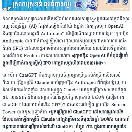
កំណត់ត្រាដ៏អស្ចារ្យនេះបានកើតឡើងចំពេលដែលការប្រកួតប្រជែងនៅក្នុងទីផ្សារ
បញ្ញាសិប្បនិម្មិត (AI) កំពុងតែឡើងកំដៅយ៉ាងខ្លាំង រវាងក្រុមហ៊ុន OpenAI
និងគូប្រជែងលេចធ្លោគឺ Anthropic។ ដើម្បីពង្រីកសក្តានុពលបន្ថែម ក្រុមហ៊ុន
Anthropic បានដាក់ពាក្យស្នើសុំបោះផ្សាយលក់មូលបត្រជាសាធារណៈលើក
ដំបូង (IPO) នៅសហរដ្ឋអាមេរិកជាសម្ងាត់រួចរាល់ហើយ ខណៈដែលទីភ្នាក់ងារ
សារព័ត៌មាន Reuters បានរាយការណ៍ថា
«ក្រុមហ៊ុន OpenAI ក៏កំពុងរៀបចំ
ខ្លួនដើម្បីដាក់ពាក្យស្នើសុំ IPO នៅក្នុងសប្តាហ៍ខាងមុខនេះដែរ»
។
ទោះបីជា ChatGPT កំពុងក្តោបក្តាប់ចំនួនអ្នកប្រើប្រាស់ដ៏ច្រើនលើសលប់
ក៏ដោយ ប៉ុន្តែកម្មវិធី Claude របស់ក្រុមហ៊ុន Anthropic ក៏កំពុងបង្ហាញការ
គំរាមកំហែងយ៉ាងខ្លាំង ដោយបច្ចុប្បន្ន Claude មានអ្នកប្រើប្រាស់សកម្មចំនួន
៥៦ លាននាក់ និងមានអត្រាកំណើនប្រចាំឆ្នាំរហូតដល់ ៦៤០% (លឿនជាង
ChatGPT ដែលមានកំណើន ៦២%)។ ជាងនេះទៅទៀត ក្រុមហ៊ុន Sensor
Tower បានគូសបញ្ជាក់ថា
«អ្នកប្រើប្រាស់ ChatGPT នៅសហរដ្ឋអាមេរិក
ដែលបានដំឡើងកម្មវិធី Claude នៅក្នុងត្រីមាសទីមួយនៃឆ្នាំ ២០២៦ បានកាត់
បន្ថយពេលវេលាប្រើប្រាស់នៅលើ ChatGPT ចំនួន ៥% ក្នុងរយៈពេលមួយខែ