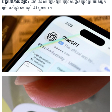
បន្ទាប់ពីការដំឡើង»
ដែលនេះសបញ្ជាក់ឱ្យឃើញពីការផ្លាស់ប្តូរទម្លាប់របស់អ្នក
ប្រើប្រាស់ក្នុងសមរភូមិ AI មួយនេះ៕