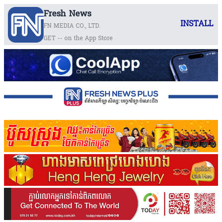
Fresh News
INSTALL
FN MEDIA CO., LTD.
GET -- on the App Store