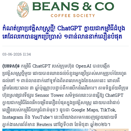
កំណត់ត្រាប្រវត្តិសាស្ត្រថ្មី! ChatGPT ក្លាយជាកម្មវិធីដំបូង
គេដែលរកបានអ្នកប្រើប្រាស់ ១ពាន់លាននាក់លឿនបំផុត
03-06-2026 11:34
(បរទេស)៖
កម្មវិធី ChatGPT របស់ក្រុមហ៊ុន OpenAI បានបង្កើត
ប្រវត្តិសាស្ត្រថ្មីមួយ ដោយបានឈានដល់ចំនួនអ្នកប្រើប្រាស់សកម្មប្រចាំខែរហូត
ដល់ទៅ ១ ពាន់លាននាក់នៅទូទាំងពិភពលោកក្នុងខែឧសភានេះ ពោលគឺ
ត្រឹមតែរយៈពេល ៣ ឆ្នាំប៉ុណ្ណោះបន្ទាប់ពីការបើកដំណើរការ។ តាមទិន្នន័យពីក្រុម
ហ៊ុនស្រាវជ្រាវទីផ្សារ Sensor Tower សមិទ្ធផលនេះបានធ្វើឱ្យ ChatGPT
ក្លាយជាកម្មវិធីដែលរីកចម្រើនលឿនបំផុតក្នុងប្រវត្តិសាស្ត្រ ដោយបានវ៉ាដាច់
ល្បឿនរបស់កម្មវិធីយក្សជំនាន់មុនៗ ដូចជា Google Maps, TikTok,
Instagram និង YouTube។ នេះបើយោងតាមការចេញផ្សាយដោយទី
ភ្នាក់ងារសារព័ត៌មាន Reuters នៅថ្ងៃទី០៣ ខែមិថុនា ឆ្នាំ២០២៦។