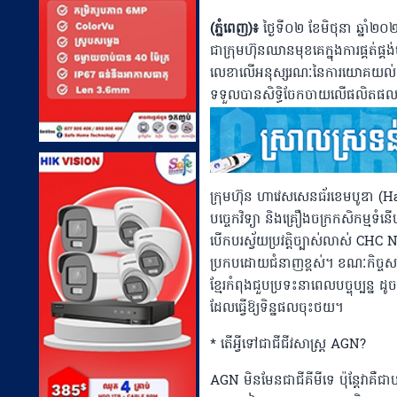
(ភ្នំពេញ)៖
ថ្ងៃទី០២ ខែមិថុនា ឆ្នា
ជាក្រុមហ៊ុនឈានមុខគេក្នុងការផ្គត់ផ្គង
លេខាលើអនុស្សរណៈនៃការយោគយល់គ្នា (
ទទួលបានសិទ្ធិចែកចាយលើផលិតផលជីជីវ
ក្រុមហ៊ុន ហាវេសសេនធ័រខេមបូឌា (Ha
បច្ចេកវិទ្យា និងគ្រឿងចក្រកសិកម្មទំនើ
បើកបរស្វ័យប្រវត្តិច្បាស់លាស់ CHC N
ប្រកបដោយជំនាញខ្ពស់។ ខណៈកិច្ចសហ
ខ្មែរកំពុងជួបប្រទះនាពេលបច្ចុប្បន្ន 
ដែលធ្វើឱ្យទិន្នផលចុះថយ។
* តើអ្វីទៅជាជីជីវសាស្ដ្រ AGN?
AGN មិនមែនជាជីគីមីទេ ប៉ុន្តែវាគឺជាបច្