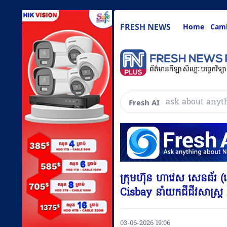
FRESH NEWS
Home
Cam
សួរអ្វីៗគ្រ
Fresh AI
ក្រុមហ៊ុន ហាវេស សេនធ័រ (ខេ
Cisbay នាំយកជីជីវសាស្ដ្រ 
03-06-2026 19:06