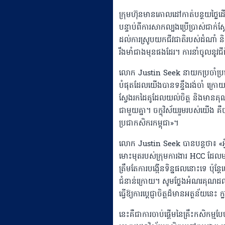
ក្រុមហ៊ុនមានគោលដៅកាត់បន្ថយថ្លៃដើ
បន្ទាប់ពីការសាកល្បងប្រើប្រាស់ជាក
ដល់ការស្រូបយកជីវជាតិរបស់ដំណាំ និ
រឹងមាំជាងមុនផងដែរ។ ការនាំចូលនូវជី
លោក Justin Seek នាយកប្រចាំប្រទេ
បំផុតដែលយើងបានទន្ទឹងរង់ចាំ ក្រោ
ស្វែងរកដៃគូដែលយល់ចិត្ត និងមានគុណតម
ជាមួយគ្នា។ ចក្ខុវិស័យរួមរបស់យើង គឺ
ប្រជាកសិករកម្ពុជា»។
លោក Justin Seek បានបន្តថា៖ «អ្វ
មោះមុតរបស់ក្រុមការងារ HCC ដែលមា
ត្រឹមតែការបង្កើនទិន្នផលនោះទេ ប៉ុន្តែ
ជំនាន់ក្រោយ។ សូមថ្លែងអំណរគុណដល់
ធ្វើឱ្យការប្តេជ្ញាចិត្តដ៏មានអត្ថន័យនេះ
នេះគឺជាការចាប់ផ្តើមនៃគ្រឹះកសិកម្មបែបទ