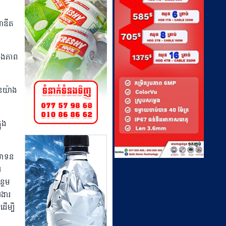
ាឌីត
នឹងភាព
ានយ៉ាង
ុង
មោទន
រ
្ថែម
ងារ
ើម្បី