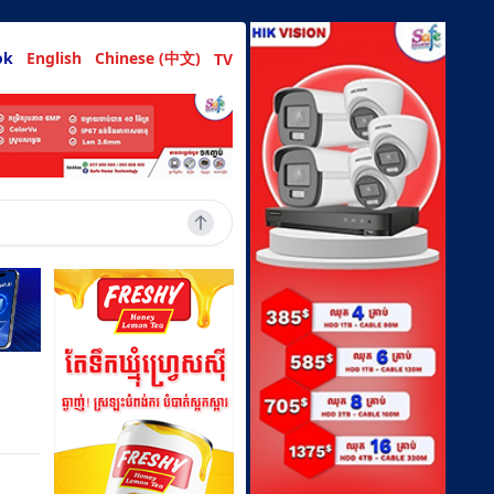
ok
English
Chinese (中文)
TV