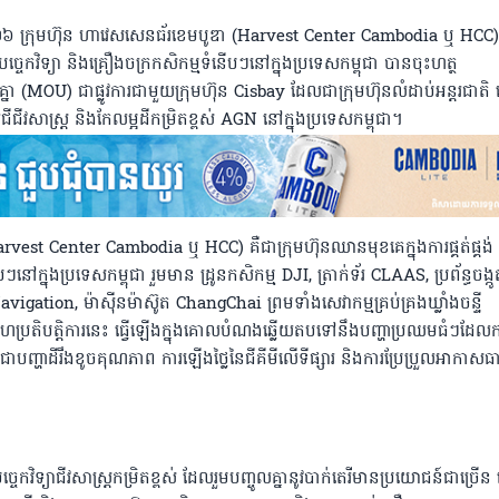
ំ២០២៦ ក្រុមហ៊ុន ហាវេសសេនធ័រខេមបូឌា (Harvest Center Cambodia ឬ HCC
់បច្ចេកវិទ្យា និងគ្រឿងចក្រកសិកម្មទំនើបៗនៅក្នុងប្រទេសកម្ពុជា បានចុះហត្ថ
MOU) ជាផ្លូវការជាមួយក្រុមហ៊ុន Cisbay ដែលជាក្រុមហ៊ុនលំដាប់អន្តរជាតិ ដើ
សាស្ដ្រ និងកែលម្អដីកម្រិតខ្ពស់ AGN នៅក្នុងប្រទេសកម្ពុជា។
rvest Center Cambodia ឬ HCC) គឺជាក្រុមហ៊ុនឈានមុខគេក្នុងការផ្គត់ផ្គង់
បៗនៅក្នុងប្រទេសកម្ពុជា រួមមាន ដ្រូនកសិកម្ម DJI, ត្រាក់ទ័រ CLAAS, ប្រព័ន្ធចង្កូ
avigation, ម៉ាស៊ីនម៉ាស៊ូត ChangChai ព្រមទាំងសេវាកម្មគ្រប់គ្រងឃ្លាំងចន្ទី
ប្រតិបត្តិការនេះ ធ្វើឡើងក្នុងគោលបំណងឆ្លើយតបទៅនឹងបញ្ហាប្រឈមធំៗដែល
ដូចជាបញ្ហាដីរឹងខូចគុណភាព ការឡើងថ្លៃនៃជីគីមីលើទីផ្សារ និងការប្រែប្រួលអាកាសធា
ចេកវិទ្យាជីវសាស្ត្រកម្រិតខ្ពស់ ដែលរួមបញ្ចូលគ្នានូវបាក់តេរីមានប្រយោជន៍ជាច្រើន ធ