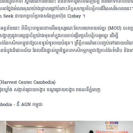
យើងជឿជាក់ថា ស្នាដៃនៃការងារនេះ នឹងនាំមកនូវភាពពេញចិត្ត និងមោទកភាពយ៉ាងខ
រពថ្លែងអំណរគុណយ៉ាងជ្រាលជ្រៅចំពោះកិច្ចសហប្រតិបត្តិការដ៏វិសេសវិសាលនេះ
n Seek នាយកប្រចាំប្រទេសនៃក្រុមហ៊ុន Cisbay ។
មានអត្ថន័យនេះ ពិធីចុះហត្ថលេខាលើអនុស្សរណៈនៃការយោគយល់គ្នា (MOU) បានប្រព្
វការប្តេជ្ញាចិត្តយ៉ាងមុតមាំក្នុងការចាប់ផ្តើមប្រតិបត្តិការរួមគ្នា ដើម្បី
ៅកាន់ដៃកសិករកម្ពុជាឱ្យបានទូលំទូលាយបំផុត។ ព្រឹត្តិការណ៍នេះបញ្ចប់ទៅដោយបរ
ំបូងដ៏ជោគជ័យ ដែលនឹងផ្លាស់ប្តូរទិដ្ឋភាពកសិកម្មកម្ពុជាឱ្យកាន់តែទំនើប និង
ា (Harvest Center Cambodia)
ឃ្លាំង សង្កាត់ជ្រោយចង្វារ ខណ្ឌជ្រោយចង្វារ រាជធានីភ្នំពេញ
bodia - ជី AGN កម្ពុជា