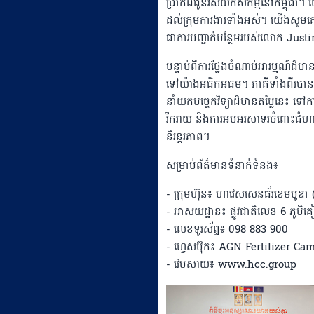
ប្រាកដជូនវិស័យកសិកម្មនៅកម្ពុជា។ 
ដល់ក្រុមការងារទាំងអស់។ យើងសូមគោ
ជាការបញ្ជាក់បន្ថែមរបស់លោក Justi
បន្ទាប់ពីការថ្លែងចំណាប់អារម្មណ៍ដ៏
ទៅយ៉ាងអធិកអធម។ ភាគីទាំងពីរបានបង្ហាញនូ
នាំយកបច្ចេកវិទ្យាដ៏មានតម្លៃនេះ ទ
រីករាយ និងការអបអរសាទរចំពោះជំហានដ
និរន្តរភាព។
សម្រាប់ព័ត៌មានទំនាក់ទំនង៖
- ក្រុមហ៊ុន៖ ហាវេសសេនធ័រខេមបូឌ
- អាសយដ្ឋាន៖ ផ្លូវជាតិលេខ 6 ភូមិគៀន
- លេខទូរស័ព្ទ៖ 098 883 900
- ហ្វេសប៊ុក៖ AGN Fertilizer Cam
- វេបសាយ៖ www.hcc.group