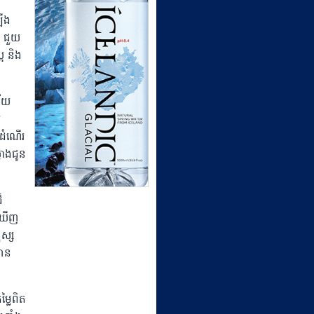
ឡើង
N ជួយ
អ និង
ន័យ
រ
មដំណើរ
្វាងជូន
៏
លឃើញ
ុស្ស
បាន
ម្លៃពិត