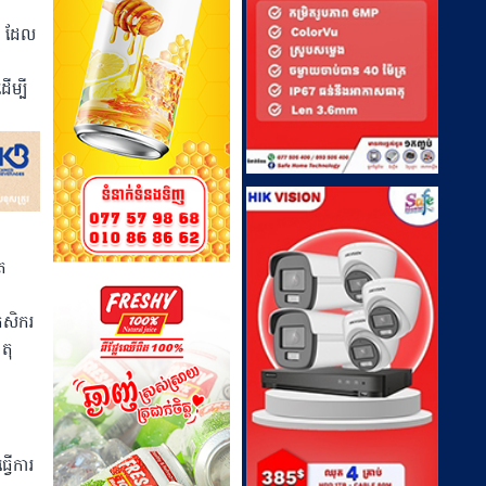
) ដែល
ម្បី
ត
កសិករ
តុ
្វើការ