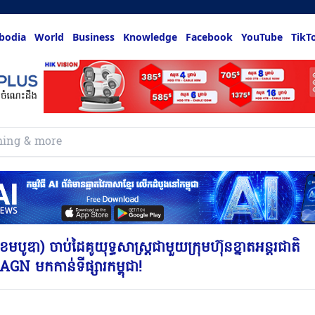
bodia
World
Business
Knowledge
Facebook
YouTube
TikT
មបូឌា) ចាប់ដៃគូយុទ្ធសាស្ត្រជាមួយក្រុមហ៊ុនខ្នាតអន្តរជាតិ
AGN មកកាន់ទីផ្សារកម្ពុជា!