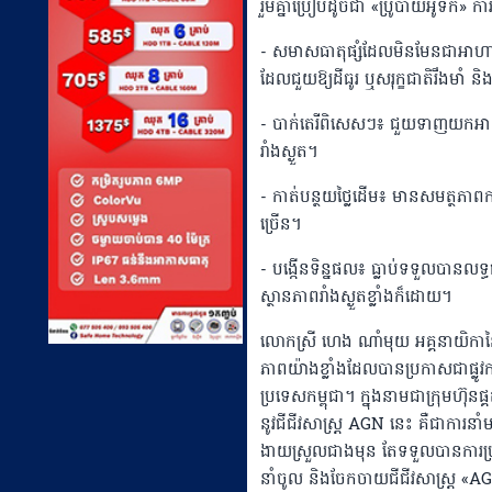
រួមគ្នាប្រៀបដូចជា «ប្រូបាយអូទិក» 
- សមាសធាតុផ្សំដែលមិនមែនជាអាហារ
ដែលជួយឱ្យដីធូរ ឬសរុក្ខជាតិរឹងមាំ ន
- បាក់តេរីពិសេសៗ៖ ជួយទាញយកអាសូ
រាំងស្ងួត។
- កាត់បន្ថយថ្លៃដើម៖ មានសមត្ថភាព
ច្រើន។
- បង្កើនទិន្នផល៖ ធ្លាប់ទទួលបានលទ្
ស្ថានភាពរាំងស្ងួតខ្លាំងក៏ដោយ។
លោកស្រី ហេង ណាំមុយ អគ្គនាយិកា
ភាពយ៉ាងខ្លាំងដែលបានប្រកាសជាផ្លូ
ប្រទេសកម្ពុជា។ ក្នុងនាមជាក្រុមហ៊ុន
នូវជីជីវសាស្ដ្រ AGN នេះ គឺជាកា
ងាយស្រួលជាងមុន តែទទួលបានការប្
នាំចូល និងចែកចាយជីជីវសាស្ដ្រ «AGN