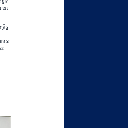
្លាំង
។ នេះ
រឹត្ត
ិយាកាស
មាន