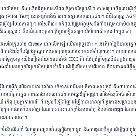
មផលិតកម្ម និងបង្កើនទិន្នផលកសិផលឱ្យកាន់តែប្រសើរ។ ការសម្រេចចិត្តនេះធ្វើ
់ស្តែង (Pilot Test) នៅខេត្តកំពង់ធំ ដោយទទួលបានជោគជ័យ។ ជីជីវសាស្ដ្រ AG
ងធ្វើឱ្យដីមានភាពធូរ។ លើសពីនេះ វាក៏ជួយឱ្យប្រព័ន្ធឬសដំណាំដុះលូតលាស់បានល្
ជីវសាស្ដ្រនេះ គឺជាដំណោះស្រាយថ្មីមួយទៀតសម្រាប់វិស័យកសិកម្មនៅកម្ពុជា»។
សនៃក្រុមហ៊ុន Cisbay បានលើកឡើងយ៉ាងដូច្នេះថា៖ « នេះគឺជាថ្ងៃដ៏មានអត្ថ
យពីការខិតខំប្រឹងប្រែងរួមគ្នាយ៉ាងសកម្មរហូតឈានមកដល់ចំណុចនេះ។ តាមរយៈកា
្លៃដូចគ្នា យើងជឿជាក់យ៉ាងមុតមាំថា HCC គឺជាដៃគូដ៏ត្រឹមត្រូវបំផុតក្នុងការរួ
ចង់នាំយកបច្ចេកវិទ្យាកសិកម្មបែបទំនើប ដើម្បីលើកកម្ពស់ជីវភាព និងអនាគតដ៏ភ្លឺស
ីដែលធ្វើឱ្យយើងចាប់អារម្មណ៍ជាងឱកាសអាជីវកម្ម គឺភាពស្មោះត្រង់ និងថាមពលដ
នមហិច្ឆតាក្នុងការកសាងភាពជោគជ័យតាមផ្លូវដ៏ត្រឹមត្រូវ។ យើងមិនត្រឹមតែមើ
យើងកំពុងរួមគ្នាការពារដី និងស្តារដីឡើងវិញ ដើម្បីធានាបាននូវនិរន្តរភាពសម្រាប់មន
ក្រុមការងារទាំងអស់គ្នា ដែលបានលះបង់កម្លាំងកាយចិត្ត និងភាពអត់ធ្មត់ ដែល
 ក្លាយជាការពិត»។
ំនើបដ៏រឹងមាំ ដែលរួមបញ្ចូលទាំងគ្រឿងចក្រដ្រូន និងការផ្តល់ប្រឹក្សា ដើម្បីផ្តល់នូវត