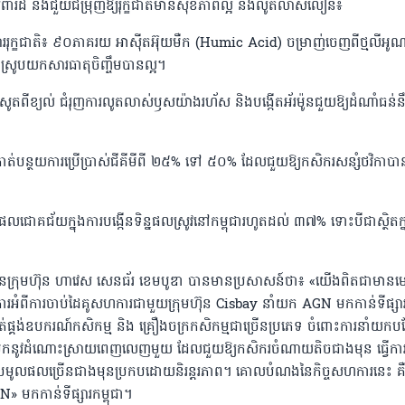
ការពារដី និងជួយជម្រុញឱ្យរុក្ខជាតិមានសុខភាពល្អ និងលូតលាស់លឿន៖
រុក្ខជាតិ៖ ៩០ភាគរយ អាស៊ីតអ៊ុយមឺក (Humic Acid) ចម្រាញ់ចេញពីថ្មលីអូណ
ិងស្រូបយកសារធាតុចិញ្ចឹមបានល្អ។
តពីខ្យល់ ជំរុញការលូតលាស់ឫសយ៉ាងរហ័ស និងបង្កើតអ័រម៉ូនជួយឱ្យដំណាំធន់
កាត់បន្ថយការប្រើប្រាស់ជីគីមីពី ២៥% ទៅ ៥០% ដែលជួយឱ្យកសិករសន្សំថវិកាប
ធផលជោគជ័យក្នុងការបង្កើនទិន្នផលស្រូវនៅកម្ពុជារហូតដល់ ៣៧% ទោះបីជាស្ថិតក្ន
នៃក្រុមហ៊ុន ហាវេស សេនធ័រ ខេមបូឌា បានមានប្រសាសន៍ថា៖ «យើងពិតជាមាន
វការអំពីការចាប់ដៃគូសហការជាមួយក្រុមហ៊ុន Cisbay នាំយក AGN មកកាន់ទីផ្សា
ផ្គត់ផ្គង់ឧបករណ៍កសិកម្ម និង គ្រឿងចក្រកសិកម្មជាច្រើនប្រភេទ ចំពោះការនាំយកបន
រនាំមកនូវដំណោះស្រាយពេញលេញមួយ ដែលជួយឱ្យកសិករចំណាយតិចជាងមុន ធ្វើការ
រមូលផលច្រើនជាងមុនប្រកបដោយនិរន្តរភាព។ គោលបំណងនៃកិច្ចសហការនេះ គឺដ
» មកកាន់ទីផ្សារកម្ពុជា។