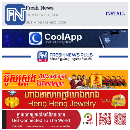
Fresh News
INSTALL
FN MEDIA CO., LTD.
GET -- on the App Store