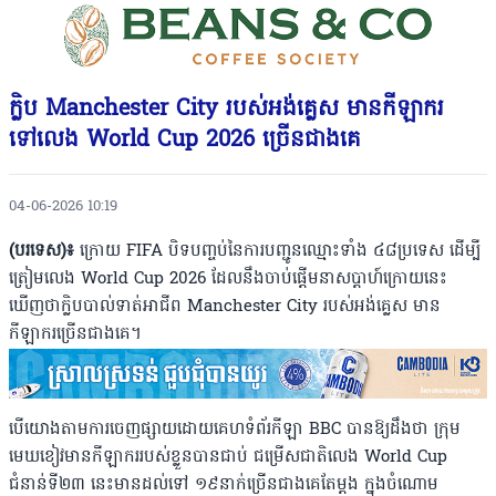
ក្លិប Manchester City របស់អង់គ្លេស មានកីឡាករ
ទៅលេង World Cup 2026 ច្រើនជាងគេ
04-06-2026 10:19
(បរទេស)៖
ក្រោយ FIFA បិទបញ្ចប់នៃការបញ្ជូនឈ្មោះទាំង ៤៨ប្រទេស ដើម្បី
ត្រៀមលេង World Cup 2026 ដែលនឹងចាប់ផើ្តមនាសប្តាហ៍ក្រោយនេះ
ឃើញថាក្លិបបាល់ទាត់អាជីព Manchester City របស់អង់គ្លេស មាន
កីឡាករច្រើនជាងគេ។
បើយោងតាមការចេញផ្សាយដោយគេហទំព័រកីឡា BBC បានឱ្យដឹងថា ក្រុម
មេឃខៀវមានកីឡាកររបស់ខ្លួនបានជាប់ ជម្រើសជាតិលេង World Cup
ជំនាន់ទី២៣ នេះមានដល់ទៅ ១៩នាក់ច្រើនជាងគេតែម្តង ក្នុងចំណោម