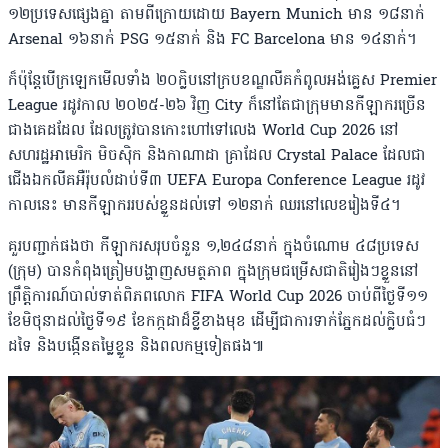
១២ប្រទេសផ្សេងគ្នា តាមពីក្រោយដោយ Bayern Munich មាន ១៨នាក់
Arsenal ១៦នាក់ PSG ១៥នាក់ និង FC Barcelona មាន ១៤នាក់។
ក៏ប៉ុន្តែបើក្រឡេកមើលទាំង ២០ក្លិបនៅក្របខណ្ឌលីគកំពូលអង់គ្លេស Premier
League រដូវកាល ២០២៥-២៦ វិញ City ក៏នៅតែជាក្រុមមានកីឡាករច្រើន
ជាងគេដដែល ដែលត្រូវបានកោះហៅទៅលេង World Cup 2026 នៅ
សហរដ្ឋអាមេរិក មិចស៊ិក និងកាណាដា គ្រាដែល Crystal Palace ដែលជា
ជើងឯកលីគអឺរ៉ុបលំដាប់ទី៣ UEFA Europa Conference League រដូវ
កាលនេះ មានកីឡាកររបស់ខ្លួនដល់ទៅ ១២នាក់ ឈរនៅលេខរៀងទី៤។
គួរបញ្ជាក់ផងថា កីឡាករសរុបចំនួន ១,២៤៨នាក់ ក្នុងចំណោម ៤៨ប្រទេស
(ក្រុម) បានកំពុងត្រៀមបង្ហាញសមត្ថភាព ក្នុងក្រុមជម្រើសជាតិរៀងៗខ្លួននៅ
ព្រឹត្តិការណ៍បាល់ទាត់ពិភពលោក FIFA World Cup 2026 ចាប់ពីថ្ងៃទី១១
ខែមិថុនាដល់ថ្ងៃទី១៩ ខែកក្កដាដ៏ខ្លីខាងមុខ ដើម្បីជាការទាក់ភ្នែកដល់ក្លិបធំៗ
ដទៃ និងបង្កើនតម្លៃខ្លួន និងពលកម្មទៀតផង៕