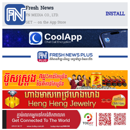
Fresh News
INSTALL
FN MEDIA CO., LTD.
GET -- on the App Store