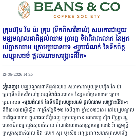
ក្រុមហ៊ុន វ័ន ម៉រ គ្រុប (ទឹកពិសាវីតាល់) សហការជាមួយ
មជ្ឈមណ្ឌលជាតិផ្តល់ឈាម ប្រារព្ធ ទិវាពិភពលោក នៃអ្នក
បរិច្ចាគឈាម ក្រោមប្រធានបទ «មួយដំណក់ នៃទឹកចិត្ដ
សប្បុរសធម៌ ផ្ដល់ឈាមសង្គ្រោះជីវិត»
12-06-2026 14:26
(ភ្នំពេញ)៖
មជ្ឈមណ្ឌលជាតិផ្តល់ឈាម សហការជាមួយក្រុមហ៊ុន វ័ន ម៉រ
គ្រុប(ទឹកពិសាវីតាល់)ប្រារព្ធទិវាពិភពលោក នៃអ្នកបរិច្ចាគឈាម ក្រោម
ប្រធានបទ
«មួយដំណក់ នៃទឹកចិត្ដសប្បុរសធម៌ ផ្ដល់ឈាម សង្គ្រោះជីវិត»
។
ពិធីនេះបានធ្វើឡើង នាព្រឹកថ្ងៃទី១២ ខែមិថុនា ឆ្នាំ២០២៦នេះ នៅមជ្ឈមណ្ឌល
ជាតិផ្តល់ឈាម ក្នុងរាជធានីភ្នំពេញ ក្រោមវត្តមាន លោកវេជ្ជ.ស៊ិក ប៊ុណ្ណា រដ្ឋ
លេខាធិការក្រសួងសុខាភិបាល តំណាងលោកសាស្ត្រាចារ្យ ឈាង រ៉ា រដ្ឋមន្ត្រី
ក្រសួងសុខាភិបាល និង លោក សុះ មុះសិន អនុប្រធានសហភាពសហព័ន្ធ