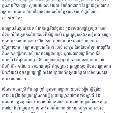
ក្នុងនាម វ័នម៉រគ្រុប សូមអបអរសារទរដល់ ទិវាពិភពលោក នៃអ្នកបរិច្ចាគឈាម
ក្រោមប្រធានបទ “មួយដំណក់ឈាមនៃទឹកចិត្តសប្បុរសធម៌” ផ្ដល់ឈាម
សង្រ្គោះជីវិត!។
ផ្សារភ្ជាប់នឹងប្រធានបទ ដ៏មានអត្ថន័យថ្ងៃនេះ ក្នុងនាមពលរដ្ឋខ្មែរ១រូប លោក
ជំទាវ ចាំមិនភ្លេចការអំពាវនាវដ៏ពិសិដ្ឋ របស់ អគ្គមគ្គុទ្ទេសក៍ឯកសន្តិភាព សម្តេច
អគ្គមហាសេនាបតីតេជោ ហ៊ុន សែន ក្លាយជាកម្លាំងចលករនៃយុទ្ធនាការ
បរិច្ចាគឈាម ។ ក្រោមបុព្វហេតុដឹកនាំ របស់ សម្តេច តែងតែចាត់ទុក អាយុជីវិត
និងសុខសុវត្ថិភាពរបស់ប្រជាពលរដ្ឋជាចម្បង ដូចដែលរាជរដ្ឋាភិបាលនីតិ
កាលទី៧ កំពុងបានបន្ត និងថែរក្សាយកចិត្តទុកដាក់ ដោយសម្តេចមហាបវរ
ធិបតី ហ៊ុន ម៉ាណែត នាយករដ្ឋមន្ត្រី ក៏ដូចគ្នានេះ ក្រសួងសុខាភិបាល ក្រោមការ
ដឹកនាំរបស់ ឯកឧត្តមរដ្ឋមន្ត្រី កាន់តែបន្តយកចិត្តទុកដាក់ខ្ពស់ លើការងារសុខ
ភាពសាធារណៈ។
បើតាម លោកស្រី ជឹង សុគន្ធាវី ក្រោមការឈ្លានពានរបស់សៀម ធ្វើឱ្យខ្មែរ
កាន់តែបន្តរឹងម៉ាំរួបរួមកម្លាំងសាមគ្គី គ្រប់មជ្ឈដ្ឋានបរិច្ចាគទាំងស្មារតី និង
ធនធាន។ ក្នុងស្មារតីនេះ ចលនាបរិច្ចាគឈាម ជាចលនាមួយរួមចំណែកគាំទ្រ
ដល់វីរៈកងទ័ពជួរមុខ ក្រោមការដឹកនាំអំពាវនាវ យ៉ាងយកចិត្តទុកដាក់របស់