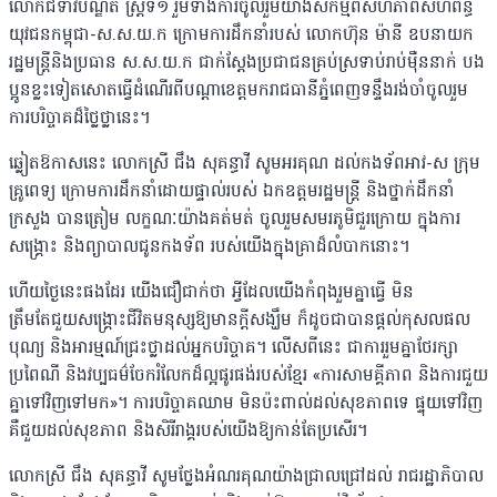
លោកជំទាវបណ្ឌិត ស្រី្តទី១ រួមទាំងការចូលរួមយ៉ាងសកម្មពីសហភាពសហព័ន្ធ
យុវជនកម្ពុជា-ស.ស.យ.ក ក្រោមការដឹកនាំរបស់ លោកហ៊ុន ម៉ានី ឧបនាយក
រដ្ឋមន្ត្រីនិងប្រធាន ស.ស.យ.ក ជាក់ស្តែងប្រជាជនគ្រប់ស្រទាប់រាប់ម៉ឺននាក់ បង
ប្អូនខ្លះទៀតសោតធ្វើដំណើរពីបណ្តាខេត្តមករាជធានីភ្នំពេញទន្ទឹងរង់ចាំចូលរួម
ការបរិច្ចាគដ៏ថ្លៃថ្លានេះ។
ឆ្លៀតឱកាសនេះ លោកស្រី ជឹង សុគន្ធាវី សូមអរគុណ ដល់កងទ័ពអាវ-ស ក្រុម
គ្រូពេទ្យ ក្រោមការដឹកនាំដោយផ្ទាល់របស់ ឯកឧត្តមរដ្ឋមន្ត្រី និងថ្នាក់ដឹកនាំ
ក្រសួង បានត្រៀម លក្ខណៈយ៉ាងគត់មត់ ចូលរួមសមរភូមិជួរក្រោយ ក្នុងការ
សង្គ្រោះ និងព្យាបាលជូនកងទ័ព របស់យើងក្នុងគ្រាដ៏លំបាកនោះ។
ហើយថ្ងៃនេះផងដែរ យើងជឿជាក់ថា អ្វីដែលយើងកំពុងរួមគ្នាធ្វើ មិន
ត្រឹមតែជួយសង្គ្រោះជីវិតមនុស្សឱ្យមានក្តីសង្ឃឹម ក៏ដូចជាបានផ្តល់កុសលផល
បុណ្យ និងអារម្មណ៍ជ្រះថ្លាដល់អ្នកបរិច្ចាគ។ លើសពីនេះ ជាការរួមគ្នាថែរក្សា
ប្រពៃណី និងវប្បធម៌ចែករំលែកដ៏ល្អផូរផង់របស់ខ្មែរ «ការសាមគ្គីភាព និងការជួយ
គ្នាទៅវិញទៅមក»។ ការបរិច្ចាគឈាម មិនប៉ះពាល់ដល់សុខភាពទេ ផ្ទុយទៅវិញ
គឺជួយដល់សុខភាព និងសិរីរាង្គរបស់យើងឱ្យកាន់តែប្រសើរ។
លោកស្រី ជឹង សុគន្ធាវី សូមថ្លែងអំណរគុណយ៉ាងជ្រាលជ្រៅដល់ រាជរដ្ឋាភិបាល