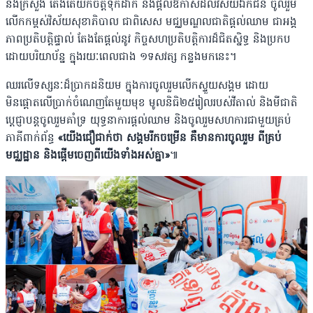
និងក្រសួង តែងតែយកចិត្តទុកដាក់ និងផ្តល់ឱកាសដល់វិស័យឯកជន ចូលរួម
លើកកម្ពស់វិស័យសុខាភិបាល ជាពិសេស មជ្ឈមណ្ឌលជាតិផ្តល់ឈាម ជាអង្គ
ភាពប្រតិបត្តិផ្ទាល់ តែងតែផ្តល់នូវ កិច្ចសហប្រតិបត្តិការដ៏ជិតស្និទ្ធ និងប្រកប
ដោយបរិយាប័ន្ន ក្នុងរយៈពេលជាង ១ទសវត្ស កន្លងមកនេះ។
ឈរលើទស្សនៈដ៏ប្រាកដនិយម ក្នុងការចូលរួមលើកស្ទួយសង្គម ដោយ
មិនផ្តោតលើប្រាក់ចំណេញតែមួយមុខ មូលនិធិ២៥រៀលរបស់វីតាល់ និងមីជាតិ
ប្តេជ្ញាបន្តចូលរួមគាំទ្រ យុទ្ធនាការផ្តល់ឈាម និងចូលរួមសហការជាមួយគ្រប់
ភាគីពាក់ព័ន្ធ
«យើងជឿជាក់ថា សង្គមរីកចម្រើន គឺមានការចូលរួម ពីគ្រប់
មជ្ឈដ្ឋាន និងផ្តើមចេញពីយើងទាំងអស់គ្នា»
៕