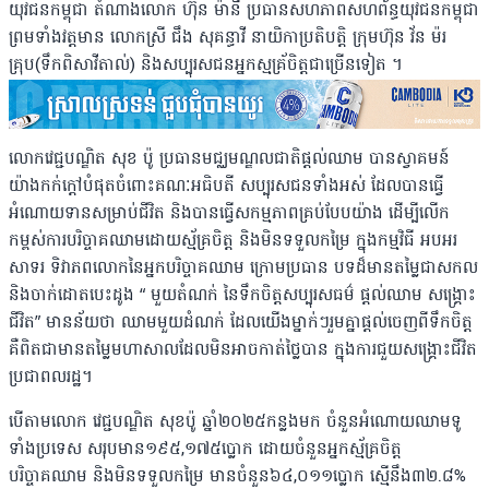
យុវជនកម្ពុជា តំណាងលោក ហ៊ុន ម៉ានី ប្រធានសហភាពសហព័ន្ធយុវជនកម្ពុជា
ព្រមទាំងវត្តមាន លោកស្រី ជឹង សុគន្ធាវី នាយិកាប្រតិបត្តិ ក្រុមហ៊ុន វ័ន ម៉រ
គ្រុប(ទឹកពិសាវីតាល់) និងសប្បុរសជនអ្នកស្មគ្រ័ចិត្តជាច្រើនទៀត ។
លោកវេជ្ជបណ្ឌិត សុខ ប៉ូ ប្រធានមជ្ឈមណ្ឌលជាតិផ្តល់ឈាម បានស្វាគមន៍
យ៉ាងកក់ក្ដៅបំផុតចំពោះគណៈអធិបតី សប្បុរសជនទាំងអស់ ដែលបានធ្វើ
អំណោយទានសម្រាប់ជីវិត និងបានធ្វើសកម្មភាពគ្រប់បែបយ៉ាង ដើម្បីលើក
កម្ពស់ការបរិច្ចាគឈាមដោយស្ម័គ្រចិត្ដ និងមិនទទួលកម្រៃ ក្នុងកម្មវិធី អបអរ
សាទរ ទិវាភពលោកនៃអ្នកបរិច្ចាគឈាម ក្រោមប្រធាន បទដ៏មានតម្លៃជាសកល
និងចាក់ដោតបេះដូង “ មួយតំណក់ នៃទឹកចិត្តសប្បុរសធម៌ ផ្តល់ឈាម សង្គ្រោះ
ជីវិត” មានន័យថា ឈាមមួយដំណក់ ដែលយើងម្នាក់ៗរួមគ្នាផ្ដល់ចេញពីទឹកចិត្ដ
គឺពិតជាមានតម្លៃមហាសាលដែលមិនអាចកាត់ថ្លៃបាន ក្នុងការជួយសង្គ្រោះជីវិត
ប្រជាពលរដ្ឋ។
បើតាមលោក វេជ្ជបណ្ឌិត សុខប៉ូ ឆ្នាំ២០២៥កន្លងមក ចំនួនអំណោយឈាមទូ
ទាំងប្រទេស សរុបមាន១៩៥,១៧៥ប្លោក ដោយចំនួនអ្នកស្ម័គ្រចិត្ដ
បរិច្ចាគឈាម និងមិនទទួលកម្រៃ មានចំនួន៦៤,០១១ប្លោក ស្មើនឹង៣២.៨%