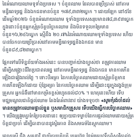
នៃអំណោយឈាមទូទាំងប្រទេស ។ ចំនួនឈាម ដែលបានប្រើប្រាស់ នៅតាម
មន្ទីរពេទ្យរដ្ឋ និងឯកជនមានចំនួន ១៧៩,៣៣២ប្លោក ។ ដោយឡែក នៅ៥ខែ
ដើមឆ្នាំ២០២៦ ចំនួនអំណោយឈាម ទូទាំងប្រទេសសរុបមាន៧៨,៣៩៣ប្លោក
ក្នុងនោះចំនួនអ្នកស្ម័គ្រចិត្ដបរិច្ចាគឈាម និងមិនទទួលកម្រៃមាន
ចំនួន១៦,២៤៦ប្លោក ស្មើនឹង ២០.៧%នៃអំណោយឈាមទូទាំងប្រទេស ហើយ
បានចែកចាយប្រើប្រាស់នៅតាមមន្ទីរពេទ្យរដ្ឋនិងឯកជន មាន
ចំនួន៨៩,៨២៣ប្លោក។
ផ្អែកទៅលើទិន្នន័យទាំងអស់នេះ បានបញ្ជាក់យ៉ាងច្បាស់ថា តម្រូវការឈាម
ដើម្បីសង្គ្រោះជីវិតប្រជាពលរដ្ឋ នៅតាមមន្ទីរពេទ្យរដ្ឋ និងឯកជន មានការកើន
ឡើងជារៀងរាល់ថ្ងៃ ។ ទោះបីអត្រា នៃការបរិច្ចាគឈាមដោយស្ម័គ្រចិត្ដមាន
ការកើនឡើងក៏ដោយ ប៉ុន្ដែអត្រា នៃការបរិច្ចាគឈាម ដើម្បីដោះដូរក្នុងរង្វង់ក្រុម
គ្រួសារ អ្នកជំងឺនៅមានកម្រិតខ្ពស់រហូតដល់៨០% ។ ហេតុនេះហើយ ទើប
មជ្ឈមណ្ឌលជាតិផ្តល់ឈាម តែងតែអំពាវនាវ យ៉ាងទទូចថា
«សូមកុំរង់ចាំដល់
មានតម្រូវការឈាមផ្ទាល់ខ្លួន ឬសមាជិកគ្រួសារ ទើបយើងធ្វើការបរិច្ចាគឈាម»
។ យើងត្រូវរួមគ្នាកែប្រែចលនានេះ ឲ្យក្លាយជាទម្លាប់នៃការផ្តល់ឈាមដោយស្ម័គ្រ
ចិត្តជាប្រចាំ ដើម្បីធានាបាននូវស្ថិរភាព និងសមធម៌នៃស្ដុកឈាម។
លោកស្រី ជឹង សុគន្ធាវី នាយិកាប្រតិបត្តិ ក្រុមហ៊ុន វ័នម៉រគ្រុប(ទឹកពិសាវីតាល់)