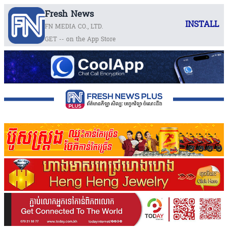
Fresh News
INSTALL
FN MEDIA CO., LTD.
GET -- on the App Store