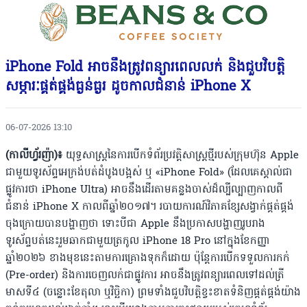
iPhone Fold អាចនឹងត្រូវពន្យារពេលលក់ និងជួបវិបត្តិ
សម្ភារៈផ្គត់ផ្គង់ធ្ងន់ធ្ងរ ដូចកាលជំនាន់ iPhone X
06-07-2026 13:10
(កាលីហ្វ័រញ៉ា)៖
យុទ្ធសាស្ត្រនៃការបើកទំព័រប្រវត្តិសាស្ត្រថ្មីរបស់ក្រុមហ៊ុន Apple
ជាមួយទូរស័ព្ទអេក្រង់បត់ដំបូងបង្អស់ ឬ «iPhone Fold» (ដែលគេស្គាល់ជា
ផ្លូវការថា iPhone Ultra) អាចនឹងដើរតាមគន្លងចាស់ដ៏ល្បីល្បាញកាលពី
ជំនាន់ iPhone X កាលពីឆ្នាំ២០១៧។ របាយការណ៍វិភាគខ្សែសង្វាក់ផ្គត់ផ្គង់
ចុងក្រោយបានបង្ហាញថា ទោះបីជា Apple នឹងប្រកាសបង្ហាញរូបរាង
ទូរស័ព្ទបត់នេះរួមឆាកជាមួយត្រកូល iPhone 18 Pro នៅក្នុងខែកញ្ញា
ឆ្នាំ២០២៦ ខាងមុខនេះតាមការគ្រោងទុកក៏ដោយ ប៉ុន្តែការបើកទទួលការកក់
(Pre-order) និងការចេញលក់ជាផ្លូវការ អាចនឹងត្រូវពន្យារពេលទៅដល់ត្រី
មាសទី៤ (ចន្លោះខែតុលា ឬវិច្ឆិកា) ព្រមទាំងជួបវិបត្តិខ្វះខាតទំនិញផ្គត់ផ្គង់យ៉ាង