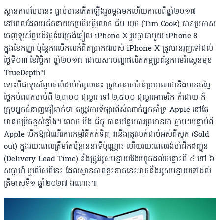
ស្ថានភាពបែបនេះ ធ្លាប់បានកើតឡើងរួចម្តងមកហើយកាលពីឆ្នាំ២០១៧
នៅពេលដែលអតីតនាយកប្រតិបត្តិលោក ធីម ឃុក (Tim Cook) បានប្រកាស
ចេញទូរស័ព្ទបដិវត្តន៍អេក្រង់ឆ្នៀល iPhone X រួមគ្នាជាមួយ iPhone 8
ក្នុងខែកញ្ញា ប៉ុន្តែការបើកលក់ពិតប្រាកដរបស់ iPhone X ត្រូវបានរុញទៅដល់
ថ្ងៃទី០៣ ខែវិច្ឆិកា ឆ្នាំ២០១៧ ដោយសារបញ្ហាផលិតកម្មប្រព័ន្ធកាមេរ៉ាស្កេនមុខ
TrueDepth។
ទោះបីជាទូរស័ព្ទបត់លំដាប់កំពូលនេះ ត្រូវបានគេប៉ាន់ប្រមាណថានឹងមានតម្លៃ
ថ្លៃកប់ពពកចាប់ពី ២,៣០០ ដុល្លារ ទៅ ២,៥០០ ដុល្លារអាមេរិក ក៏ដោយ ក៏
ក្រុមអ្នកជំនាញជឿជាក់ថា តម្រូវការទីផ្សារពីសំណាក់អ្នកគាំទ្រ Apple នៅតែ
មានកម្រិតខ្ពស់ខ្លាំង។ លោក មីង ជីគូ បានបន្ថែមការព្រមានថា ភ្លាមៗបន្ទាប់ពី
Apple បើកឱ្យដំណើរការកម្មវិធីកក់ទិញ វានឹងត្រូវលក់ដាច់អស់ពីស្តុក (Sold
out) ក្នុងរយៈពេលត្រឹមតែប៉ុន្មាននាទីប៉ុណ្ណោះ ហើយរយៈពេលរង់ចាំដឹកជញ្ជូន
(Delivery Lead Time) នឹងត្រូវអូសបន្លាយវែងរហូតដល់ចន្លោះពី ៤ ទៅ ៦
សប្តាហ៍ ឬលើសពីនេះ ដែលស្ថានភាពខ្វះខាតនេះអាចនឹងអូសបន្លាយទៅដល់
ត្រីមាសទី១ ឆ្នាំ២០២៧ ឯណោះ៕