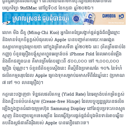
ធ្ងន់ធ្ងររហូតដល់ដាច់ឆ្នាំ។ នេះបើយោងតាមការចុះផ្សាយរបស់គេហទំព័រ
បច្ចេកវិទ្យា 9to5Mac នៅថ្ងៃទី០៥ ខែកក្កដា ឆ្នាំ២០២៦។
លោក មីង ជីគូ (Ming-Chi Kuo) អ្នកវិភាគខ្សែសង្វាក់ផ្គត់ផ្គង់ដ៏ល្បីឈ្មោះ
និងមានទំនុកចិត្តខ្ពស់បំផុតរបស់ Apple បានបញ្ជាក់តាមរយៈការអង្កេត
ឧស្សាហកម្មចុងក្រោយថា នៅក្នុងត្រីមាសទី៣ ឆ្នាំ២០២៦ នេះ (គិតត្រឹមដាច់ខែ
កញ្ញា) ចំនួនគ្រឿងបង្គុំស្មាតហ្វូនអេក្រង់បត់ iPhone Fold ដែលអាចដំឡើង
និងដឹកជញ្ជូនបាន គឺមានត្រឹមតែចន្លោះពី ៥០០,០០០ ទៅ ១,០០០,០០០
គ្រឿង ប៉ុណ្ណោះ។ ចំនួនដ៏តិចតួចស្តើងនេះ គឺស្មើនឹងប្រមាណតែ ១០% នៃទំហំ
ផលិតកម្មសរុបដែល Apple គ្រោងទុកសម្រាប់ឆមាសទីពីរនៃឆ្នាំនេះ (ប្រមាណ
៧ ទៅ ១០ លានគ្រឿង)។
កត្តានេះបង្ហាញថា ទិន្នផលផលិតកម្ម (Yield Rate) នៃអេក្រង់បត់កម្រិតខ្ពស់
និងគន្លឹះបត់បំបាត់ស្នាម (Crease-free Hinge) ដែលបច្ចុប្បន្នត្រូវបានផលិត
ឡើងក្នុងខ្នាតធំដោយក្រុមហ៊ុន Samsung Display នៅតែជួបប្រទះភាពស្មុគ
ស្មាញ និងបញ្ហាបច្ចេកទេសច្រើន ដែលធ្វើឱ្យការផ្គត់ផ្គង់ដំបូងមិនទាន់អាចឆ្លើយ
តបនឹងស្តង់ដារតឹងរ៉ឹងរបស់ Apple បានលឿននោះទេ។