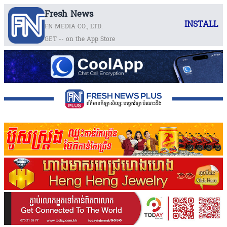
Fresh News
INSTALL
FN MEDIA CO., LTD.
GET -- on the App Store