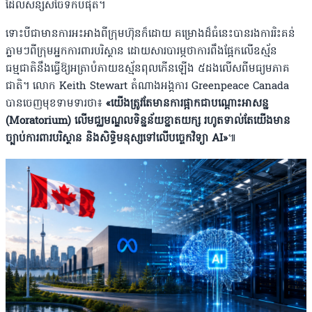
ដែលសន្សំសំចៃទឹកបំផុត។
ទោះបីជាមានការអះអាងពីក្រុមហ៊ុនក៏ដោយ គម្រោងដ៏ធំនេះបានរងការរិះគន់
ភ្លាមៗពីក្រុមអ្នកការពារបរិស្ថាន ដោយសារបារម្ភថាការពឹងផ្អែកលើឧស្ម័ន
ធម្មជាតិនឹងធ្វើឱ្យអត្រាបំភាយឧស្ម័នពុលកើនឡើង ៥ដងលើសពីមធ្យមភាគ
ជាតិ។ លោក Keith Stewart តំណាងអង្គការ Greenpeace Canada
បានចេញមុខទាមទារថា៖
«យើងត្រូវតែមានការផ្អាកជាបណ្តោះអាសន្ន
(Moratorium) លើមជ្ឈមណ្ឌលទិន្នន័យខ្នាតយក្ស រហូតទាល់តែយើងមាន
ច្បាប់ការពារបរិស្ថាន និងសិទ្ធិមនុស្សទៅលើបច្ចេកវិទ្យា AI»
៕