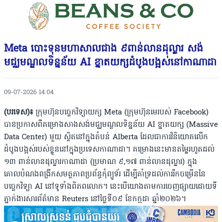
Meta បោះទុនមហាសាលជាង ៩ពាន់លានដុល្លារ សង់
មជ្ឈមណ្ឌលទិន្នន័យ AI ខ្នាតយក្សដំបូងបង្អស់នៅកាណាដា
09-07-2026 14:04
(បរទេស)៖
ក្រុមហ៊ុនបច្ចេកវិទ្យាយក្ស Meta (ក្រុមហ៊ុនមេរបស់ Facebook)
បានប្រកាសពីគម្រោងសាងសង់មជ្ឈមណ្ឌលទិន្នន័យ AI ខ្នាតយក្ស (Massive
Data Center) មួយ ស្ថិតនៅក្នុងតំបន់ Alberta ដែលជាការវិនិយោគលើក
ដំបូងបង្អស់របស់ខ្លួននៅក្នុងប្រទេសកាណាដា។ គម្រោងនេះមានតម្លៃរហូតដល់
១៣ ពាន់លានដុល្លារកាណាដា (ប្រមាណ ៩,១៧ ពាន់លានដុល្លារ) ក្នុង
គោលបំណងពង្រីកសមត្ថភាពប្រព័ន្ធកុំព្យូទ័រ ដើម្បីគាំទ្រដល់ការរីកចម្រើននៃ
បច្ចេកវិទ្យា AI នៅទូទាំងពិភពលោក។ នេះបើយោងតាមការចេញផ្សាយដោយទី
ភ្នាក់ងារសារព័ត៌មាន Reuters នៅថ្ងៃទី០៩ ខែកក្កដា ឆ្នាំ២០២៦។