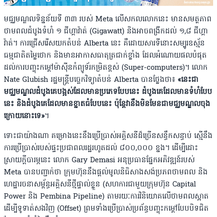
មជ្ឈមណ្ឌលទិន្នន័យទី ៣៣ របស់ Meta លើសកលលោកនេះ មានសមត្ថភាព
ថាមពលដំបូងទំហំ ១ ជីហ្គាវ៉ាត់ (Gigawatt) និងអាចពង្រីកដល់ ១,៨ ជីហ្គា
វ៉ាត់។ ការជ្រើសរើសយកតំបន់ Alberta នេះ គឺដោយសារទីនោះសម្បូរឧស្ម័ន
ធម្មជាតិតម្លៃថោក និងមានអាកាសធាតុត្រជាក់ខ្លាំង ដែលអំណោយផលបំផុត
ដល់ការបញ្ចុះកម្តៅម៉ាស៊ីនកំព្យូទ័រកម្រិតខ្ពស់ (Super-computers)។ លោក
Nate Glubish រដ្ឋមន្ត្រីបច្ចេកវិទ្យាតំបន់ Alberta បានថ្លែងថា៖
«នេះជា
មជ្ឈមណ្ឌលដំបូងគេបង្អស់ដែលមានប្រភេទបែបនេះ ដំបូងគេដែលមានទំហំបែប
នេះ និងដំបូងគេដែលមានខ្នាតធំបែបនេះ ប៉ុន្តែវានឹងមិនមែនជាមជ្ឈមណ្ឌលចុង
ក្រោយនោះទេ»
។
ទោះជាយ៉ាងណា គម្រោងនេះនឹងប្រើប្រាស់អគ្គិសនីដ៏ច្រើនសន្ធឹកសន្ធាប់ ស្មើនឹង
ការប្រើប្រាស់របស់ផ្ទះប្រជាពលរដ្ឋរហូតដល់ ៨០០,០០០ ខ្នង។ ដើម្បីដោះ
ស្រាយក្តីបារម្ភនេះ លោក Gary Demasi អនុប្រធានផ្នែកអភិវឌ្ឍន៍របស់
Meta បានបញ្ជាក់ថា ក្រុមហ៊ុននឹងផ្តល់មូលនិធិសាងសង់ប្រភពថាមពល និង
ហេដ្ឋារចនាសម្ព័ន្ធអគ្គិសនីថ្មីផ្ទាល់ខ្លួន (សហការជាមួយក្រុមហ៊ុន Capital
Power និង Pembina Pipeline) តាមរយៈការវិនិយោគលើថាមពលស្អាត
ដើម្បីទូទាត់សងវិញ (Offset) ព្រមទាំងប្រើប្រាស់ប្រព័ន្ធបញ្ចុះកម្តៅបែបបិទជិត