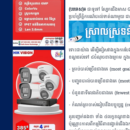
(បរទេស)៖
ជាទូទៅ ស្បែកជើងមាស G
ប្រចាំព្រឹត្តិការណ៍បាល់ទាត់ណាមួ
ទោះជាយ៉ាង ដើម្បីជៀសវាងក្នុងការ
ខណ្ឌដល់ទៅ ៤ចំណុចខាងក្រោម ក្នុង
- គ្រាប់បាល់ច្រើនជាងគេ (most goa
- បញ្ជូនបាល់បានច្រើនជាងគេ (most
- ចំនួននាទីលេងតិចជាងគេ (fewes
- កំណត់ត្រាចាស់ធៀបនឹងបច្ចុប្បន្ន 
គួរបញ្ជាក់ផងថា ទាំង ៤លក្ខខណ្
ប៉ុណ្ណោះកាលពីកម្មវិធីពានរង្វាន់ជ