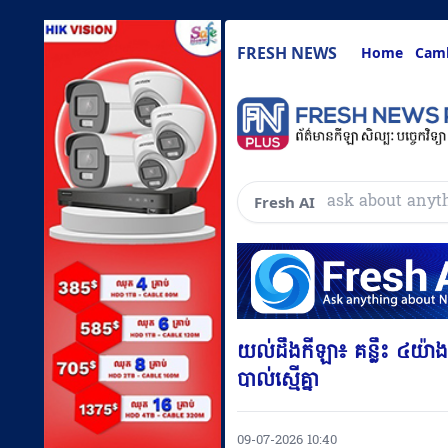
FRESH NEWS
Home
Cam
ស
Fresh AI
យល់ដឹងកីឡា៖ គន្លឹះ ៤យ៉ាង
បាល់ស្មើគ្នា
09-07-2026 10:40