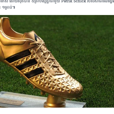
ងមាស ដោយស៊ុតបាន ៥គ្រាប់ស្មើគ្នាជាមួយ Patrik Schick របស់សាធារណរដ្ឋ
ាន ១គ្រាប់៕