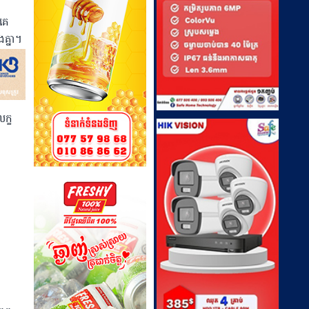
គេ
គ្នា។
ក្ខ