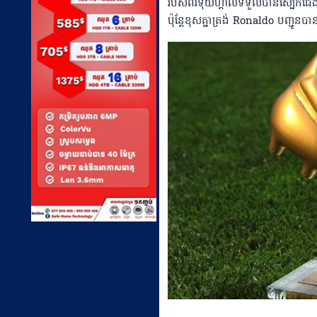
របស់ព័រទុយហ្គាល់ទទួលបានស្បែកជើ
ប៉ុន្តែខុសគ្នាត្រង់ Ronaldo បញ្ជូនប