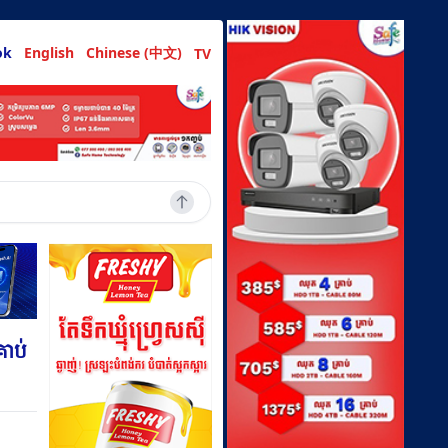
ok
English
Chinese (中文)
TV
រាប់