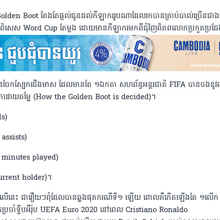
olden Boot តែងតែផ្តល់ជូនដល់កីឡាកររូបណាដែលរកបានគ្រាប់បាល់ច្រើនជាង
យ ជាពិសេស Word Cup តែម្តង ដោយមានកីឡាករមកពីជុំវិញពិភពលោកប្រកួតប្រជែង
បែងចែកស្បែកជើងមាស ដែលមានតែ ១ឯកតា សហព័ន្ធអន្តរជាតិ FIFA បានចងនូវល
ការវាយតម្លៃ (How the Golden Boot is decided)។
ls)
 assists)
t minutes played)
(current holder)។
ឌខាងលើនេះ ជារឿយៗពុំដែលបានឆ្លងផុតករណីទី១ ឡើយ ពោលគឺកើតឡើងតែ ១លើក
ើងឯកប្រចាំទ្វីបអឺរ៉ុប UEFA Euro 2020 នៅពេល Cristiano Ronaldo